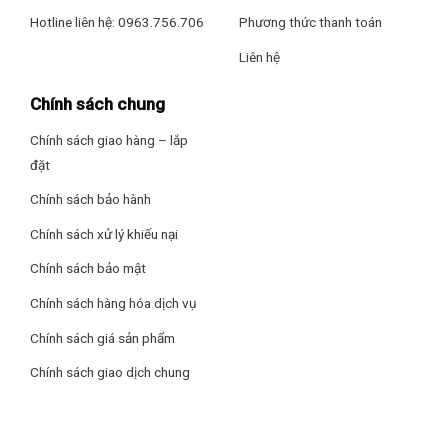
Hotline liên hệ: 0963.756.706
Phương thức thanh toán
Liên hệ
Chính sách chung
Chính sách giao hàng – lắp
đặt
Chính sách bảo hành
Chính sách xử lý khiếu nại
Chính sách bảo mật
Chính sách hàng hóa dịch vụ
Chính sách giá sản phẩm
Đế tiếp điện bền bỉ, thuộc loại cao cấp (Strix) của Anh, xoay
Chính sách giao dịch chung
360 độ linh hoạt