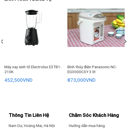
Máy xay sinh tố Electrolux E3TB1-
Bình thủy điện Panasonic NC-
210K
EG3000CSY 3 lít
452,500
VND
873,000
VND
Dung tích bình đáp ứng nhu cầu sử dụng của gia đình từ 4
– 5 thành viên
Thông Tin Liên Hệ
Chăm Sóc Khách Hàng
Nam Dư, Hoàng Mai, Hà Nội
Hướng dẫn mua hàng