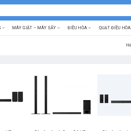
G
MÁY GIẶT – MÁY SẤY
ĐIỀU HÒA
QUẠT ĐIỀU HÒA
Hi