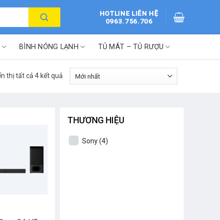
HOTLINE LIÊN HỆ
0963.756.706
BÌNH NÓNG LẠNH
TỦ MÁT – TỦ RƯỢU
ển thị tất cả 4 kết quả
THƯƠNG HIỆU
Sony
(4)