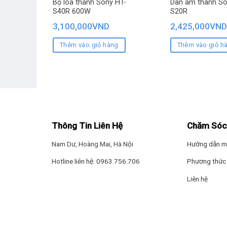
Bộ loa thanh Sony HT-
Dàn âm thanh So
S40R 600W
S20R
3,100,000
VND
2,425,000
VND
Thêm vào giỏ hàng
Thêm vào giỏ h
Thông Tin Liên Hệ
Chăm Sóc
Nam Dư, Hoàng Mai, Hà Nội
Hướng dẫn m
Hotline liên hệ: 0963.756.706
Phương thức 
Liên hệ