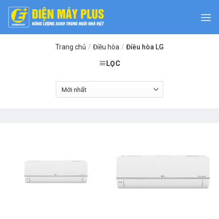
Skip
to
content
Trang chủ
/
Điều hòa
/
Điều hòa LG
LỌC