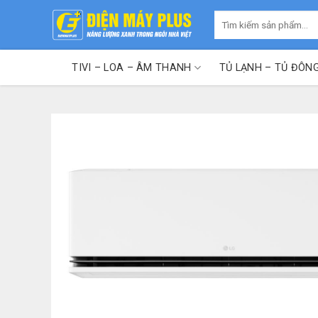
Skip
Tìm
to
kiếm:
content
TIVI – LOA – ÂM THANH
TỦ LẠNH – TỦ ĐÔN