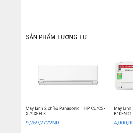
SẢN PHẨM TƯƠNG TỰ
Công nghệ Jet Cool làm lạnh nhanh chóng
Công nghệ Jet Cool giúp làm lạnh nhanh chóng chỉ tr
hạ nhiệt tức thì.
Máy lạnh 2 chiều Panasonic 1 HP CU/CS-
Máy lạnh 
HSIC09TMU
XZ9XKH-8
B10END1
9,259,272
VND
4,000,0