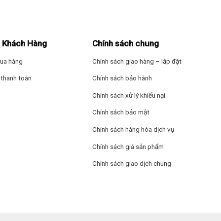
– Chế độ ngủ đêm
– Hẹn giờ bật tắt
 Khách Hàng
Chính sách chung
– Tự khởi động lại
ua hàng
Chính sách giao hàng – lắp đặt
– Chức năng tự l
thanh toán
Chính sách bảo hành
Thông số kích thư
Chính sách xử lý khiếu nại
Chính sách bảo mật
Kích thước – Khối
Dày 23.5 cm – Nặ
Chính sách hàng hóa dịch vụ
Chính sách giá sản phẩm
Kích thước – Khối
Dày 28.8 cm – Nặn
Chính sách giao dịch chung
Dòng điện vào: Dà
Dòng điện hoạt độ