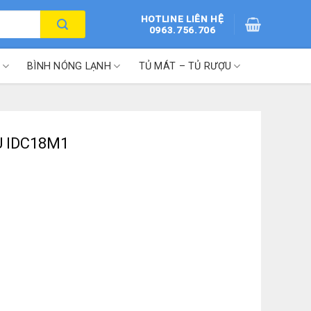
HOTLINE LIÊN HỆ
0963.756.706
BÌNH NÓNG LẠNH
TỦ MÁT – TỦ RƯỢU
TU IDC18M1
ượng