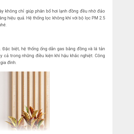
y không chỉ giúp phân bổ hơi lạnh đồng đều nhờ đảo
n năng
ăng hiệu quả. Hệ thống lọc không khí với bộ lọc PM 2.5
nhé.
6 kW/h
m điện: Dual inverter
au. Đặc biệt, hệ thống ống dẫn gas bằng đồng và lá tản
y cả trong những điều kiện khí hậu khắc nghiệt. Công
gia đình.
iểm soát năng lượng chủ động 4 mức
ng khí
uẩn, khử mùi: Màng lọc sơ cấp Bộ lọc PM 2.5
ạnh
ỉnh điều khiển lên xuống trái phải tự động