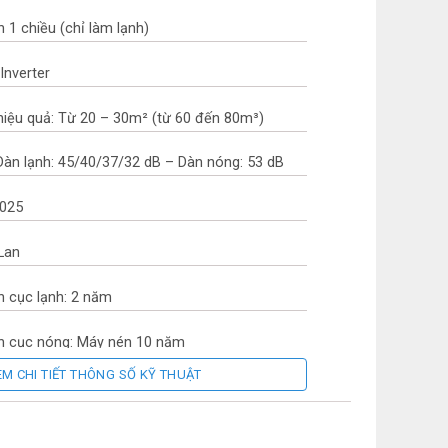
 1 chiều (chỉ làm lạnh)
Inverter
hiệu quả: Từ 20 – 30m² (từ 60 đến 80m³)
 Dàn lạnh: 45/40/37/32 dB – Dàn nóng: 53 dB
2025
 Lan
h cục lạnh: 2 năm
nh cục nóng: Máy nén 10 năm
EM CHI TIẾT THÔNG SỐ KỸ THUẬT
nhiệt: Ống dẫn gas bằng Đồng – Lá tản nhiệt
p Gold-Fin