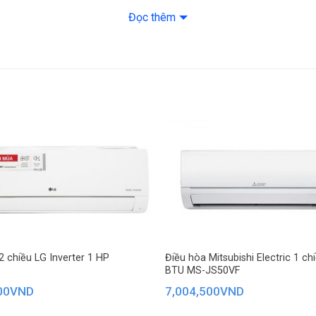
Công nghệ làm lạn
Đọc thêm
Tiện ích
Tiện ích: Đảo gió 
– Điều khiển bằng 
– Thiết kế cánh v
– Chức năng tự ch
– Chế độ kiểm so
ong vài phút. Khi bật chế độ Jet Cool máy sẽ tăng cường công suất l
– Tạo ion lọc khôn
2 chiều LG Inverter 1 HP
Điều hòa Mitsubishi Electric 1 c
– Màn hình hiển th
BTU MS-JS50VF
– Thổi gió dễ chịu
00
VND
7,004,500
VND