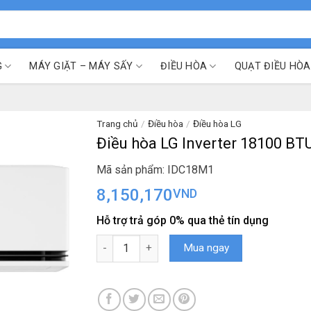
G
MÁY GIẶT – MÁY SẤY
ĐIỀU HÒA
QUẠT ĐIỀU HÒA
Trang chủ
/
Điều hòa
/
Điều hòa LG
Điều hòa LG Inverter 18100 B
Mã sản phẩm: IDC18M1
8,150,170
VND
Hỗ trợ trả góp 0% qua thẻ tín dụng
Điều hòa LG Inverter 18100 BTU IDC18M1 số l
Mua ngay