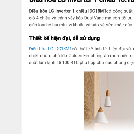
Điều hòa LG Inverter 1 chiều IDC18M1
có công suất 
gió 4 chiều và cánh vẫy kép Dual Vane mà còn tối ưu h
giúp loại bỏ bụi mịn, vi khuẩn và bảo vệ sức khỏe của 
Thiết kế hiện đại, dễ sử dụng
Điều hòa LG IDC18M1
có thiết kế tinh tế, hiện đại v
nhiệt nhôm phủ lớp Golden Fin chống ăn mòn hiệu quả
suất làm lạnh 18.100 BTU phù hợp cho các phòng diện 