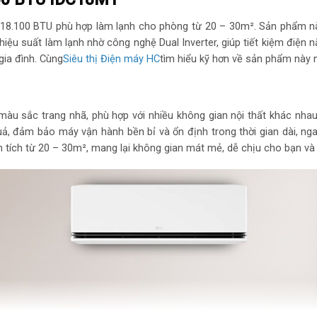
Loại Gas: R-32
18.100 BTU phù hợp làm lạnh cho phòng từ 20 – 30m². Sản phẩm nà
Mức tiêu thụ điệ
iệu suất làm lạnh nhờ công nghệ Dual Inverter, giúp tiết kiệm điện n
gia đình. Cùng
Siêu thị Điện máy HC
tìm hiểu kỹ hơn về sản phẩm này 
Tiêu thụ điện: 1.7
Công nghệ tiết kiệ
ới màu sắc trang nhã, phù hợp với nhiều không gian nội thất khác nh
, đảm bảo máy vận hành bền bỉ và ổn định trong thời gian dài, nga
– Kw Manager
tích từ 20 – 30m², mang lại không gian mát mẻ, dễ chịu cho bạn và 
– Energy Ctrl – K
Khả năng lọc khô
Lọc bụi, kháng kh
Công nghệ làm l
Chế độ gió: Tuỳ ch