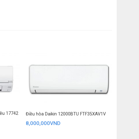
h nhanh: Jet Cool
4 chiều giúp hơi lạnh lan toả đồng đều
điện thoại, có Wifi
ẫy kép Dual Vane
ẩn đoán lỗi
át độ ẩm
àm lạnh và tạo ra luồng khí lạnh mạnh mẽ, giúp phòng
g khí
hiều 17742
ị nhiệt độ trên dàn lạnh
Điều hòa Daikin 12000BTU FTF35XAV1V
8,000,000
VND
 (cho trẻ em, người già)