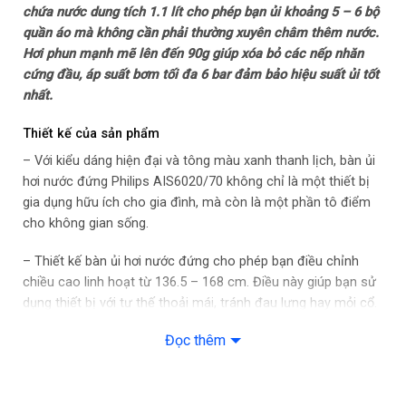
chứa nước dung tích 1.1 lít cho phép bạn ủi khoảng 5 – 6 bộ
quần áo mà không cần phải thường xuyên châm thêm nước.
– Vừa ủi nằm vừa ủi đứng
Hơi phun mạnh mẽ lên đến 90g giúp xóa bỏ các nếp nhăn
cứng đầu, áp suất bơm tối đa 6 bar đảm bảo hiệu suất ủi tốt
– Không tạo vết cháy
nhất.
– Có bánh xe di chuyển
Thiết kế của sản phẩm
– Với kiểu dáng hiện đại và tông màu xanh thanh lịch, bàn ủi
Chế độ an toàn: Tự ngắt điện khi không sử dụng, chuyển sang
hơi nước đứng Philips AIS6020/70 không chỉ là một thiết bị
chế độ chờ khi nước cạn
gia dụng hữu ích cho gia đình, mà còn là một phần tô điểm
cho không gian sống.
Kích thước – Khối lượng: Ngang 28 cm – Cao 136.5 – 168 cm
– Sâu 43 cm – Nặng 8.586 kg
– Thiết kế bàn ủi hơi nước đứng cho phép bạn điều chỉnh
chiều cao linh hoạt từ 136.5 – 168 cm. Điều này giúp bạn sử
Thương hiệu của: Hà Lan
dụng thiết bị với tư thế thoải mái, tránh đau lưng hay mỏi cổ.
Sản xuất tại: Trung Quốc
Đọc thêm
– Philips AIS6020/70 được trang bị ván ủi xoay thông minh
với ba góc độ: thẳng đứng, ngang và nghiêng. Thiết kế này
Năm ra mắt: 2024
cung cấp bề mặt đỡ chắc chắn, giúp bạn dễ dàng ủi phẳng
quần áo từ cổ đến gấu quần một cách hiệu quả, đặc biệt ở