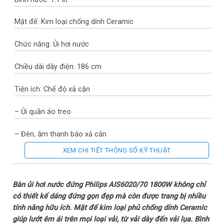
Mặt đế: Kim loại chống dính Ceramic
Chức năng: Ủi hơi nước
Chiều dài dây điện: 186 cm
Tiện ích: Chế độ xả cặn
– Ủi quần áo treo
– Đèn, âm thanh báo xả cặn
XEM CHI TIẾT THÔNG SỐ KỸ THUẬT
– Móc treo gập được
– Tự điều chỉnh nhiệt độ từng loại vải (OptimalTEMP)
Bàn ủi hơi nước đứng Philips AIS6020/70 1800W không chỉ
có thiết kế dáng đứng gọn đẹp mà còn được trang bị nhiều
– Diệt khuẩn và loại bỏ mùi hôi
tính năng hữu ích. Mặt đế kim loại phủ chống dính Ceramic
giúp lướt êm ái trên mọi loại vải, từ vải dày đến vải lụa. Bình
– Điều chỉnh được chiều cao