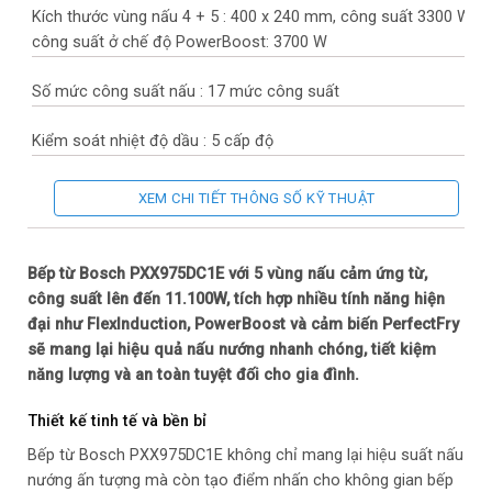
Kích thước vùng nấu 4 + 5 : 400 x 240 mm, công suất 3300 W,
công suất ở chế độ PowerBoost: 3700 W
Số mức công suất nấu : 17 mức công suất
Kiểm soát nhiệt độ dầu : 5 cấp độ
Kích thước của sản phẩm (HxWxD mm) : 51 x 916 x 527 mm
XEM CHI TIẾT THÔNG SỐ KỸ THUẬT
Kích thước lắp đặt (HxWxD mm) : 51 x 880 x 490 – 500
Bếp từ Bosch PXX975DC1E với 5 vùng nấu cảm ứng từ,
Kích thước đóng gói (HxWxD mm) : 126 x 603 x 1073
công suất lên đến 11.100W, tích hợp nhiều tính năng hiện
đại như FlexInduction, PowerBoost và cảm biến PerfectFry
Tổng công suất : 11100 W
sẽ mang lại hiệu quả nấu nướng nhanh chóng, tiết kiệm
năng lượng và an toàn tuyệt đối cho gia đình.
Trọng lượng tịnh : 21 kg
Thiết kế tinh tế và bền bỉ
Tổng trọng lượng : 23 kg
Bếp từ Bosch PXX975DC1E không chỉ mang lại hiệu suất nấu
nướng ấn tượng mà còn tạo điểm nhấn cho không gian bếp
Màu sắc bề mặt bếp: Đen, thép không gỉ