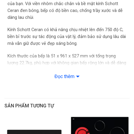
của bạn. Với viền nhôm chắc chắn và bề mặt kính Schott
Ceran đen bóng, bếp có độ bền cao, chống trầy xước và dễ
Màu sắc khung bếp Thép không gỉ
dàng lau chùi.
Thiết kế: Vát 2 mặt, cạnh bên bo thép không gỉ
Kính Schott Ceran có khả năng chịu nhiệt lên đến 750 độ C,
bền bỉ trước sự tác động của vật lý, đảm bảo sử dụng lâu dài
Năng lượng đầu vào : Điện
mà vẫn giữ được vẻ đẹp sáng bóng.
Chiều dài dây dẫn : 110 cm
Kích thước của bếp là 51 x 961 x 527 mm với tổng trọng
lượng 22.7kg, phù hợp với không gian bếp rộng lớn và dễ dàng
Điện áp : 220 – 240 V
lắp âm trong tủ bếp.
Đọc thêm
Cường độ dòng điện : 3*16 A
5 vùng nấu đa điểm tiện lợi
Bếp từ Bosch PXX975DC1E trang bị 5 vùng nấu, trong đó có
Tần số : 60, 50 Hz
4 vùng nấu đa điểm giúp bạn linh hoạt thay đổi kích thước để
phù hợp với các loại nồi chảo khác nhau. Các vùng nấu này
Lắp đặt : Âm bàn bếp
SẢN PHẨM TƯƠNG TỰ
bao gồm:
2 vùng nấu trái và phải có công suất lên đến 3.7kW