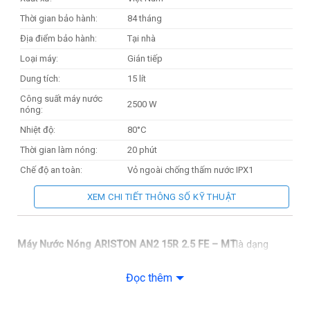
Thời gian bảo hành:
84 tháng
Địa điểm bảo hành:
Tại nhà
Loại máy:
Gián tiếp
Dung tích:
15 lít
Công suất máy nước
2500 W
nóng:
Nhiệt độ:
80°C
Thời gian làm nóng:
20 phút
Chế độ an toàn:
Vỏ ngoài chống thấm nước IPX1
Khối lượng sản phẩm
10.5 kg
XEM CHI TIẾT THÔNG SỐ KỸ THUẬT
(kg):
Kích thước sản phẩm:
360 x 360 x 318 mm
Máy Nước Nóng ARISTON AN2 15R 2.5 FE – MT
là dạng
máy nóng lạnh gián tiếp, sẽ làm nóng nước trước sau
đó đưa vào bình chứa. Máy Nước Nóng ARISTON AN2 15R
Đọc thêm
2.5 FE – MT được thiết kế thanh lịch, tông màu đơn giản, sẽ
mang lại vẻ hiện đại và sang trọng cho không gian phòng