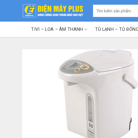
Skip
Tìm
to
kiếm:
content
TIVI – LOA – ÂM THANH
TỦ LẠNH – TỦ ĐÔN