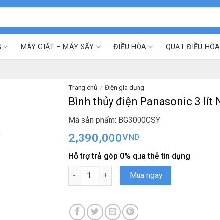
G
MÁY GIẶT – MÁY SẤY
ĐIỀU HÒA
QUẠT ĐIỀU HÒA
Trang chủ
/
Điện gia dụng
Bình thủy điện Panasonic 3 lí
Mã sản phẩm: BG3000CSY
2,390,000
VND
Hỗ trợ trả góp 0% qua thẻ tín dụng
Bình thủy điện Panasonic 3 lít NC-BG3000CSY 
Mua ngay