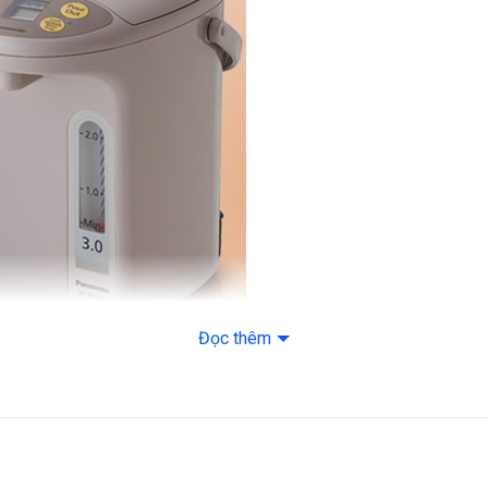
Điện Áp: 220v/ 50
Xuất Xứ & Bảo H
Hãng Sản Xuất: P
Sản Xuất Tại: Thái
Bảo Hành: 12 thá
Đọc thêm
bình làm bằng chất liệu inox và được phủ carbon hạt nổi có độ bền 