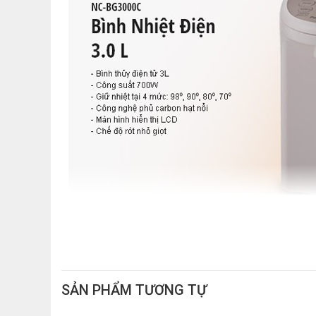
CHẤT LIỆU CAO CẤP
Bình Thủy Điện Panasonic PABT-NC-BG3000CSY có ruột 
SẢN PHẨM TƯƠNG TỰ
dụng đồng thời giúp vệ sinh bình một cách dễ dàng.