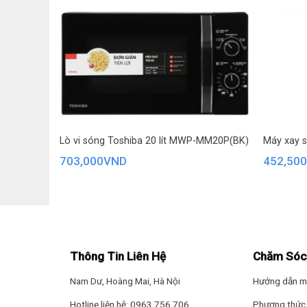
Lò vi sóng Toshiba 20 lít MWP-MM20P(BK)
Máy xay s
703,000
VND
452,50
Thông Tin Liên Hệ
Chăm Sóc
Nam Dư, Hoàng Mai, Hà Nội
Hướng dẫn m
Hotline liên hệ: 0963.756.706
Phương thức 