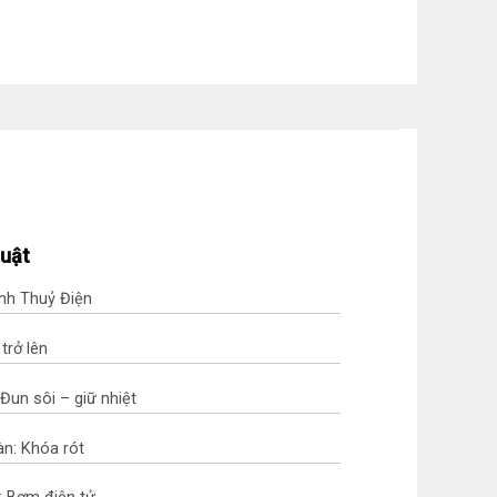
huật
nh Thuỷ Điện
 trở lên
Đun sôi – giữ nhiệt
n: Khóa rót