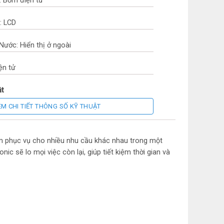
: Bơm điện tử
: LCD
Nước: Hiển thị ở ngoài
ện tử
ật
EM CHI TIẾT THÔNG SỐ KỸ THUẬT
 Kim loại chống dính
 98ºC, 90ºC, 80ºC, 70ºC
ằm phục vụ cho nhiều nhu cầu khác nhau trong một
c sẽ lo mọi việc còn lại, giúp tiết kiệm thời gian và
hụ: 700w
lít