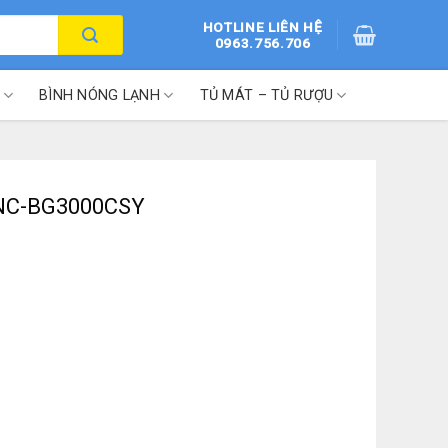
HOTLINE LIÊN HỆ
0963.756.706
BÌNH NÓNG LẠNH
TỦ MÁT – TỦ RƯỢU
t NC-BG3000CSY
số lượng