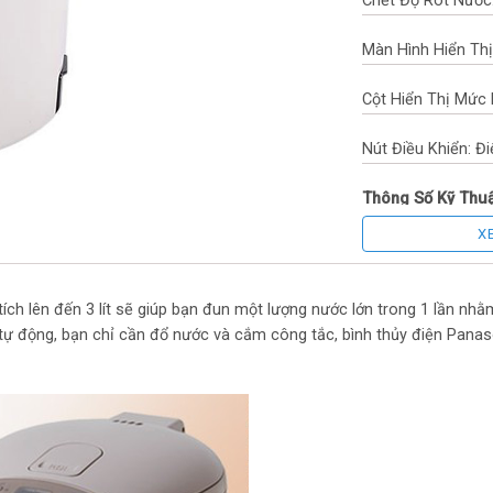
Chết Độ Rót Nước
Màn Hình Hiển Thị
Cột Hiển Thị Mức 
Nút Điều Khiển: Đi
Thông Số Kỹ Thu
X
Chất Liệu Vỏ Bình:
Công Suất Giữ Ấm:
h lên đến 3 lít sẽ giúp bạn đun một lượng nước lớn trong 1 lần nh
tự động, bạn chỉ cần đổ nước và cắm công tắc, bình thủy điện Panasoni
Công Suất Tiêu T
Màu Sắc: Trắng
Dung Tích Thực: 3 