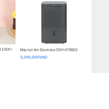
ít E2EK1-
Máy hút ẩm Electrolux EDH14TRBD2
5,090,000
VND