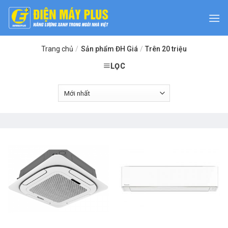
Skip
to
content
Trang chủ
/
Sản phẩm ĐH Giá
/
Trên 20 triệu
LỌC