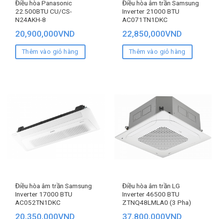
Điều hòa Panasonic
Điều hòa âm trần Samsung
22.500BTU CU/CS-
Inverter 21000 BTU
N24AKH-8
AC071TN1DKC
20,900,000
VND
22,850,000
VND
Thêm vào giỏ hàng
Thêm vào giỏ hàng
Điều hòa âm trần Samsung
Điều hòa âm trần LG
Inverter 17000 BTU
Inverter 46500 BTU
AC052TN1DKC
ZTNQ48LMLA0 (3 Pha)
20,350,000
VND
37,800,000
VND