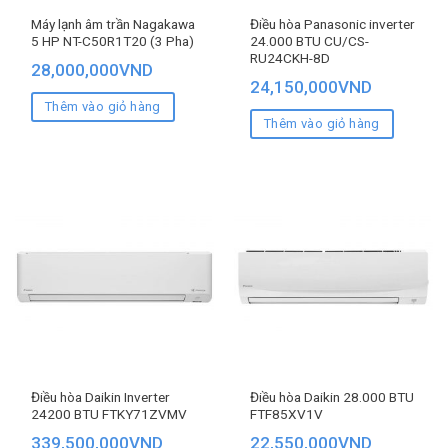
Máy lạnh âm trần Nagakawa
Điều hòa Panasonic inverter
5 HP NT-C50R1T20 (3 Pha)
24.000 BTU CU/CS-
RU24CKH-8D
28,000,000
VND
24,150,000
VND
Thêm vào giỏ hàng
Thêm vào giỏ hàng
Điều hòa Daikin Inverter
Điều hòa Daikin 28.000 BTU
24200 BTU FTKY71ZVMV
FTF85XV1V
339,500,000
VND
22,550,000
VND