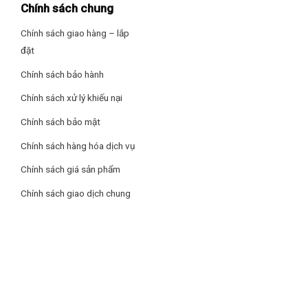
thể đáp ứng tốt nhu cầu làm mát cho phòng có diện tích từ
Chính sách chung
15m² đến 20m² như: phòng ngủ, phòng làm việc, phòng họp,
Chính sách giao hàng – lắp
…
đặt
Chế độ Turbo làm lạnh nhanh tức thì
Chính sách bảo hành
Chế độ Turbo làm lạnh tức thì chỉ trong vòng 30 giây, giúp
Chính sách xử lý khiếu nại
bạn nhanh chóng tận hưởng không gian mát mẻ, thoải mái
trong những ngày hè oi bức.
Chính sách bảo mật
Chính sách hàng hóa dịch vụ
Chính sách giá sản phẩm
Chính sách giao dịch chung