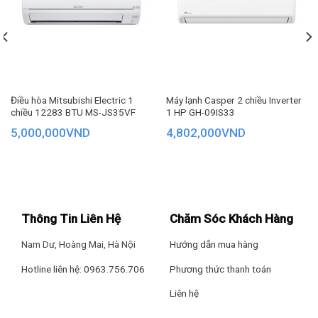
Điều hòa Mitsubishi Electric 1
Máy lạnh Casper 2 chiều Inverter
chiều 12283 BTU MS-JS35VF
1 HP GH-09IS33
5,000,000
VND
4,802,000
VND
Thông Tin Liên Hệ
Chăm Sóc Khách Hàng
Nam Dư, Hoàng Mai, Hà Nội
Hướng dẫn mua hàng
Hotline liên hệ: 0963.756.706
Phương thức thanh toán
Liên hệ
Công suất lớn lên đến 9000 BTU điều hoà SC-09FB36A có