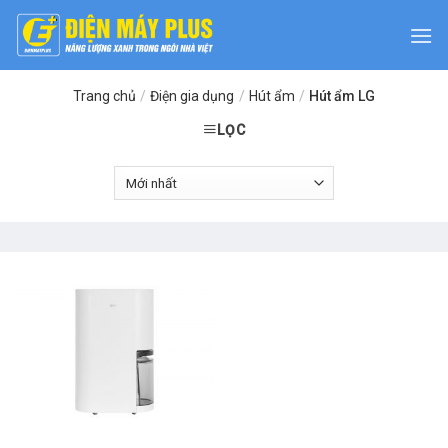
Skip
to
content
Trang chủ
/
Điện gia dụng
/
Hút ẩm
/
Hút ẩm LG
LỌC