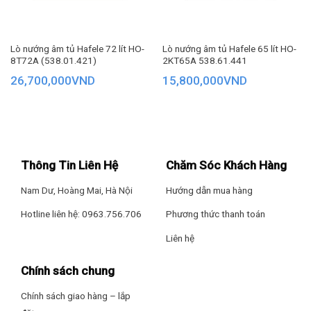
Lò nướng EH-BO600B sử dụng bảng điều khiển cảm ứng
cùng màn hình LED hiển thị chương trình, thời gian nướng.
Lò nướng âm tủ Hafele 72 lít HO-
Lò nướng âm tủ Hafele 65 lít HO-
Thiết kế tối giản tạo nên vẻ ngoài hiện đại
8T72A (538.01.421)
2KT65A 538.61.441
26,700,000
VND
15,800,000
VND
Mặt trong cửa có gợi ý chương trình nướng các món ăn phổ
biến với mức nhiệt & thời gian được cài đặt sẵn, khách hàng
có thể tham khảo để nướng các món ăn dễ dàng hơn.
Thông Tin Liên Hệ
Chăm Sóc Khách Hàng
Các gợi ý cài đặt chương trình trên lò nướng Chef’s EH-
BO600B
Nam Dư, Hoàng Mai, Hà Nội
Hướng dẫn mua hàng
Hotline liên hệ: 0963.756.706
Phương thức thanh toán
THIẾT KẾ HIỆN ĐẠI, DỄ VỆ SINH
Liên hệ
Chef’s EH-BO600B thuộc dòng lò nướng 600mm lắp âm. Mặt
trước là kính cường lực màu đen kết hợp tay nắm cửa Inox
Chính sách chung
chắc chắn, cho cảm giác đóng mở nhẹ nhàng.
Chính sách giao hàng – lắp
Cửa lò có cấu tạo 3 lớp kính cường lực