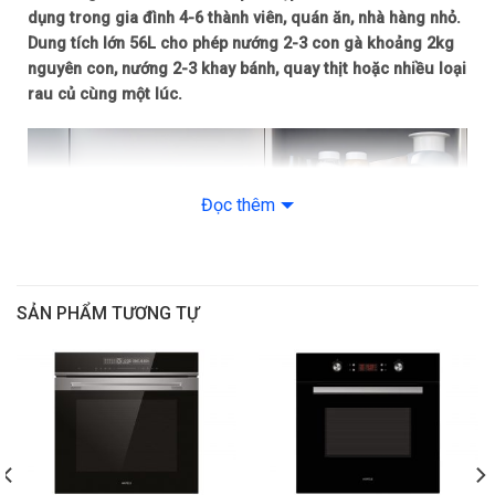
dụng trong gia đình 4-6 thành viên, quán ăn, nhà hàng nhỏ.
Bảo hành
36 tháng
Dung tích lớn 56L cho phép nướng 2-3 con gà khoảng 2kg
nguyên con, nướng 2-3 khay bánh, quay thịt hoặc nhiều loại
rau củ cùng một lúc.
Đọc thêm
SẢN PHẨM TƯƠNG TỰ
Lò nướng Chef’s EH-BO600B lắp âm dung tích 56L
ĐIÊU KHIỂN CẢM ỨNG VỚI MÀN HÌNH LED