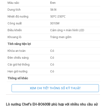
Màu sắc
Đen
Dung tích
56 lit
Nhiệt độ nướng
50℃-250℃
Công suất
3010W
Điều khiển
Cảm ứng + màn hình LED
Khoang lò
Tráng men gốm
Tính năng tiện lợi
Khóa an toàn
Có
Đèn chiếu sáng
Có
Cài giờ hệ thống
Có
Hẹn giờ nướng
Có
Thông số khác
Kích thước
595x595x575 mm
XEM CHI TIẾT THÔNG SỐ KỸ THUẬT
Kích thước lắp đặt
600x595x580 mm
Trọng lượng
42kg
Lò nướng Chef’s EH-BO600B phù hợp với nhiều nhu cầu sử
Xuất xứ
PRC