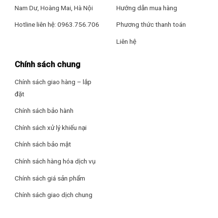
Nam Dư, Hoàng Mai, Hà Nội
Hướng dẫn mua hàng
Điện Áp: 220V-50Hz
Hotline liên hệ: 0963.756.706
Phương thức thanh toán
Công Suất:
Liên hệ
– Vi sóng: 1000W
Chính sách chung
– Nướng: 1350W
Chính sách giao hàng – lắp
Xuất Xứ & Bảo Hành
đặt
Hãng Sản Xuất: Panasonic (Thương hiệu: Nhật Bản)
Chính sách bảo hành
Chính sách xử lý khiếu nại
Sản Xuất Tại: Trung Quốc
Lò vi sóng Panasonic NN-DS59NBYUE
Chính sách bảo mật
Bảo Hành: 12 tháng
Khoang lò bằng chất liệu Inox bền bỉ, tích hợp đèn trong
Chính sách hàng hóa dịch vụ
khoang lò, giúp người dùng dễ dàng quan sát được thực
Chính sách giá sản phẩm
phẩm bên trong.
Chính sách giao dịch chung
Công suất mạnh mẽ – Dung tích lớn
Panasonic NN-DS59NBYUE có 3 chức năng chính: vi sóng,