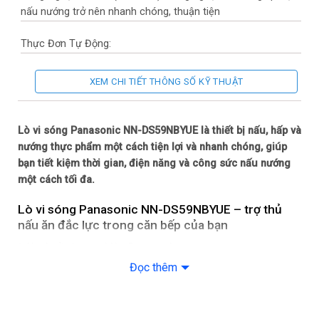
nấu nướng trở nên nhanh chóng, thuận tiện
Thực Đơn Tự Động:
– 6 chế độ nấu tổng hợp
XEM CHI TIẾT THÔNG SỐ KỸ THUẬT
– 28 chương trình nấu tự động
Hẹn Giờ: Tối đa 90 phút
Lò vi sóng Panasonic NN-DS59NBYUE là thiết bị nấu, hấp và
nướng thực phẩm một cách tiện lợi và nhanh chóng, giúp
Tính Năng Khác: Đèn trong khoang lò
bạn tiết kiệm thời gian, điện năng và công sức nấu nướng
một cách tối đa.
Các Tiện Ích Khác
Lò vi sóng Panasonic NN-DS59NBYUE – trợ thủ
Thêm Bớt THời Gian Nấu: Có
nấu ăn đắc lực trong căn bếp của bạn
Đôi nét về thương hiệu Panasonic
Bảng Điều Khiển:
Đọc thêm
Panasonic là thương hiệu đến từ Nhật Bản, được thành lập
– Cảm ứng
bởi doanh nhân Konosuke Matsushita vào năm 1918. Với bề
– Nút xoay
dày lịch sử hình thành và phát triển, Panasonic đã trở thành
một trong những thương hiệu kinh doanh thiết bị điện tử lớn