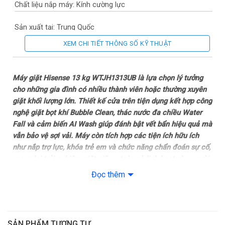
Chất liệu nắp máy: Kính cường lực
Sản xuất tại: Trung Quốc
XEM CHI TIẾT THÔNG SỐ KỸ THUẬT
Năm ra mắt: 2024
Thời gian bảo hành động cơ: 6 năm
Máy giặt Hisense 13 kg WTJH1313UB là lựa chọn lý tưởng
cho những gia đình có nhiều thành viên hoặc thường xuyên
Mức tiêu thụ điện năng
giặt khối lượng lớn. Thiết kế cửa trên tiện dụng kết hợp công
nghệ giặt bọt khí Bubble Clean, thác nước đa chiều Water
Công nghệ giặt
Fall và cảm biến AI Wash giúp đánh bật vết bẩn hiệu quả mà
vẫn bảo vệ sợi vải. Máy còn tích hợp các tiện ích hữu ích
Chương trình: Đồ mỏng
như nắp trợ lực, khóa trẻ em và chức năng chẩn đoán sự cố,
mang lại trải nghiệm giặt giũ an toàn và linh hoạt cho người
– Đồ cotton
dùng.
Đọc thêm
– Vệ sinh lồng giặt
Thiết kế
– Hisense WTJH1313UB là máy giặt cửa trên, lồng đứng với
– Vắt
thiết kế gọn gàng, dễ bố trí trong nhiều không gian khác nhau
SẢN PHẨM TƯƠNG TỰ