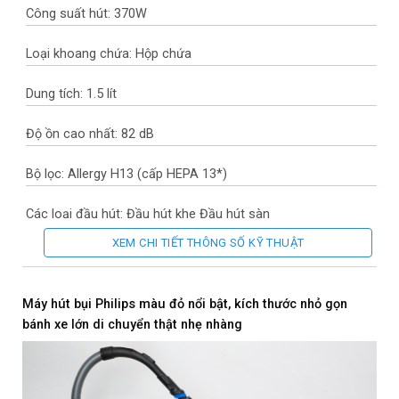
Công suất hút: 370W
Loại khoang chứa: Hộp chứa
Dung tích: 1.5 lít
Độ ồn cao nhất: 82 dB
Bộ lọc: Allergy H13 (cấp HEPA 13*)
Các loại đầu hút: Đầu hút khe Đầu hút sàn
XEM CHI TIẾT THÔNG SỐ KỸ THUẬT
Thương hiệu của: Hà Lan
Nơi sản xuất: Trung Quốc
Máy hút bụi Philips màu đỏ nổi bật, kích thước nhỏ gọn
bánh xe lớn di chuyển thật nhẹ nhàng
Năm ra mắt: 2017
Công nghệ và tiện ích