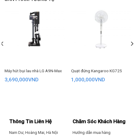
Máy hút bụi lau nhà LG A9N-Max
Quạt đứng Kangaroo KG725
3,690,000
VND
1,000,000
VND
Máy hút bụi với đầu hút sàn MultiClean hút sát hơn, làm
sạch bụi mịn trên mọi loại sàn
Bên cạnh đó kết hợp thêm bàn chải giúp hút được trên thảm
Thông Tin Liên Hệ
Chăm Sóc Khách Hàng
dễ dàng hơn.
Nam Dư, Hoàng Mai, Hà Nội
Hướng dẫn mua hàng