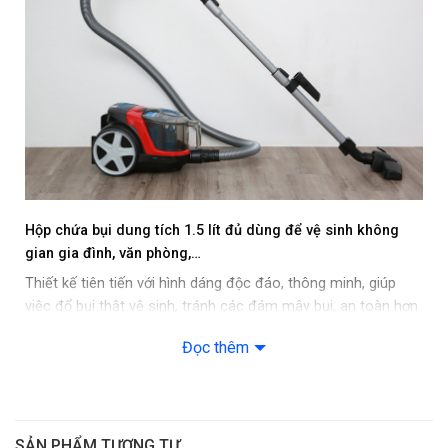
Công nghệ: Công nghệ PowerCyclone 5
Tiện ích: Dây điện tự thu gọn
Thông tin lắp đặt
Chiều dài dây điện: 6m
Kích thước – Khối lượng: Ngang 28.1 cm – Cao 24.7 cm – Sâu
52.5 cm – Nặng 4.5 kg
Hộp chứa bụi dung tích 1.5 lít đủ dùng để vệ sinh không
gian gia đình, văn phòng,…
Hãng: Philips.
Thiết kế tiên tiến với hình dáng độc đáo, thông minh, giúp
việc đổ bụi thật vệ sinh, tránh các đám mây bụi, an toàn hơn
cho người có hệ hô hấp nhạy cảm.
Đọc thêm
SẢN PHẨM TƯƠNG TỰ