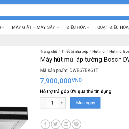
G
MÁY GIẶT – MÁY SẤY
ĐIỀU HÒA
QUẠT ĐIỀU HÒA
Trang chủ
/
Thiết bị nhà bếp
/
Hút mùi
/
Hút mùi Bo
Máy hút mùi áp tường Bosch
Mã sản phẩm: DWB67BK61T
7,900,000
VND
Hỗ trợ trả góp 0% qua thẻ tín dụng
Máy hút mùi áp tường Bosch DWB67BK61T số 
Mua ngay