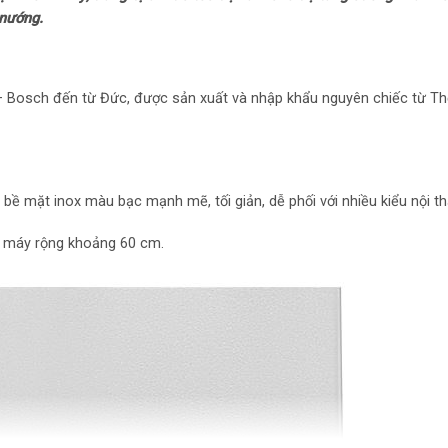
 nướng.
Tiện ích: Có bộ l
Có đèn LED chiếu s
Thương hiệu: Đức
 – Bosch đến từ Đức, được sản xuất và nhập khẩu nguyên chiếc từ T
Nơi sản xuất: Thổ
Năm ra mắt: 2023
 mặt inox màu bạc mạnh mẽ, tối giản, dễ phối với nhiều kiểu nội th
Kích thước sản p
n máy rộng khoảng 60 cm.
Kích thước – Khối
50.5 cm – Nặng 1
Hãng: Bosch.