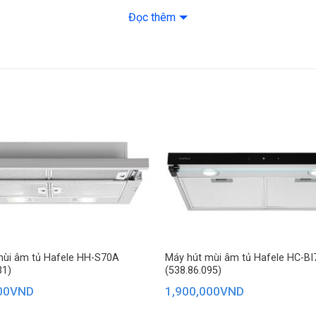
Đọc thêm
mùi âm tủ Hafele HH-S70A
Máy hút mùi âm tủ Hafele HC-BI
31)
(538.86.095)
00
VND
1,900,000
VND