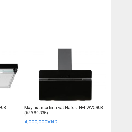
70B
Máy hút mùi kính vát Hafele HH-WVG90B
(539.89.335)
4,000,000
VND