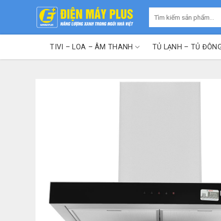
Skip
Tìm
to
kiếm:
content
TIVI – LOA – ÂM THANH
TỦ LẠNH – TỦ ĐÔN