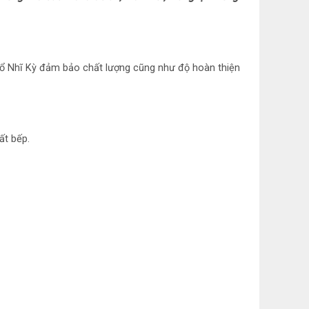
ọc khử mùi than hoạt tính (không kèm theo máy)
áng tiện lợi
hổ Nhĩ Kỳ đảm bảo chất lượng cũng như độ hoàn thiện
 Nhĩ Kỳ
ất bếp.
hẩm
 lượng: Ngang 59.8 cm – Cao 45 – 83 cm – Sâu
5 kg