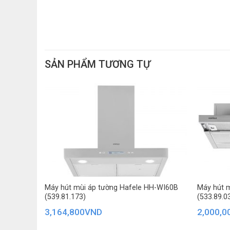
SẢN PHẨM TƯƠNG TỰ
0A
Máy hút mùi áp tường Hafele HH-WI60B
Máy hút 
(539.81.173)
(533.89.0
3,164,800
VND
2,000,0