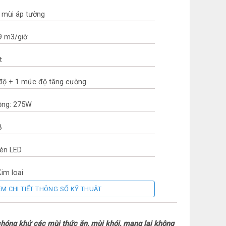
 mùi áp tường
9 m3/giờ
t
 độ + 1 mức độ tăng cường
ộng: 275W
B
Đèn LED
Kim loại
EM CHI TIẾT THÔNG SỐ KỸ THUẬT
 Cảm ứng
oát khí: 12 hoặc 15 cm
hóng khử các mùi thức ăn, mùi khói, mang lại không