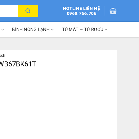
HOTLINE LIÊN HỆ
0963.756.706
BÌNH NÓNG LẠNH
TỦ MÁT – TỦ RƯỢU
sch
 DWB67BK61T
lượng