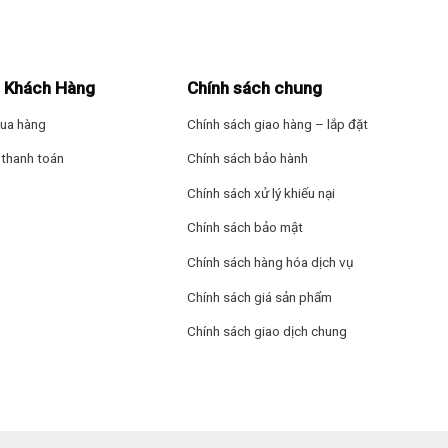
 Khách Hàng
Chính sách chung
ua hàng
Chính sách giao hàng – lắp đặt
với 1 quạt, vận hành bền bỉ và êm ái.
thanh toán
Chính sách bảo hành
úp loại bỏ mùi khó chịu trong bếp hiệu quả.
Chính sách xử lý khiếu nại
ày, không gây khó chịu trong sinh hoạt.
Chính sách bảo mật
he là bao nhiêu dB?
Chính sách hàng hóa dịch vụ
 ống thoát khí (đường kính 12 hoặc 15 cm) và chế độ tuần hoàn dùng b
Chính sách giá sản phẩm
Chính sách giao dịch chung
đường ống thoát khí để sử dụng chế độ hút đẩy trực tiếp bằng đường
nh kỳ.