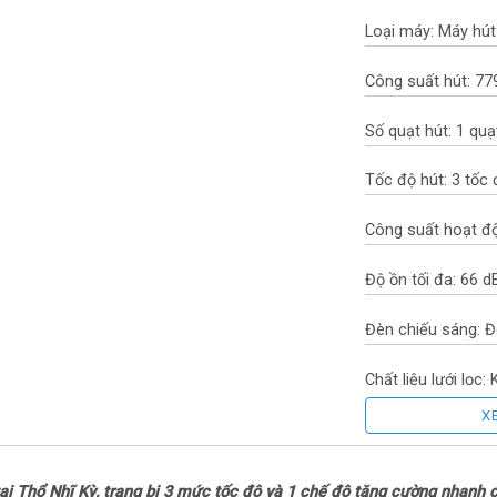
Loại máy: Máy hút
Công suất hút: 77
Số quạt hút: 1 quạ
Tốc độ hút: 3 tốc
Công suất hoạt đ
Độ ồn tối đa: 66 d
Đèn chiếu sáng: 
Chất liệu lưới lọc: 
X
Bảng điều khiển:
Đường kính ống th
 Thổ Nhĩ Kỳ, trang bị 3 mức tốc độ và 1 chế độ tăng cường nhanh c