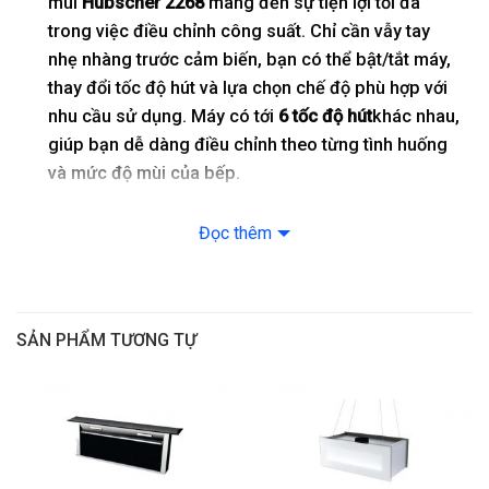
mùi
Hubscher 2268
mang đến sự tiện lợi tối đa
trong việc điều chỉnh công suất. Chỉ cần vẫy tay
nhẹ nhàng trước cảm biến, bạn có thể bật/tắt máy,
thay đổi tốc độ hút và lựa chọn chế độ phù hợp với
nhu cầu sử dụng. Máy có tới
6 tốc độ hút
khác nhau,
giúp bạn dễ dàng điều chỉnh theo từng tình huống
và mức độ mùi của bếp.
Công Nghệ Sấy Nhiệt Tự Động Làm Sạch Dầu Mỡ
Đọc thêm
Máy hút mùi
Hubscher 2268
tích hợp
công nghệ
sấy nhiệt
thông minh, tự động làm sạch dầu mỡ
bám trên các bộ phận của máy. Khi hoạt động, máy
sẽ tự động gia nhiệt để làm chảy dầu mỡ và đẩy
SẢN PHẨM TƯƠNG TỰ
chúng ra ngoài, giúp bạn tiết kiệm thời gian vệ sinh
và duy trì hiệu quả hoạt động của máy. Điều này
đồng nghĩa với việc bạn không phải lo lắng về việc
làm sạch máy sau mỗi lần nấu nướng.
Động Cơ Tuabin Đôi Mạnh Mẽ