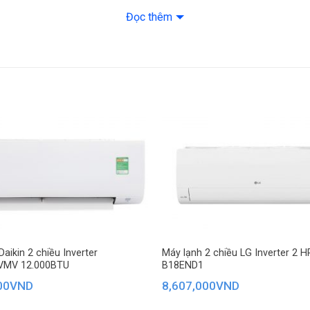
Đọc thêm
– Cơ chế bảo vệ a
– Chức năng ICle
– Cảm biến nhiệt đ
– Dàn tản nhiệt 
Thông số kích thư
Kích thước – Khối
Dày 22.4 cm – Nặ
Kích thước – Khối
Dày 27.5 cm – Nặ
Daikin 2 chiều Inverter
Máy lạnh 2 chiều LG Inverter 2 H
VMV 12.000BTU
B18END1
Dòng điện vào: Dà
00
VND
8,607,000
VND
Dòng điện hoạt độ