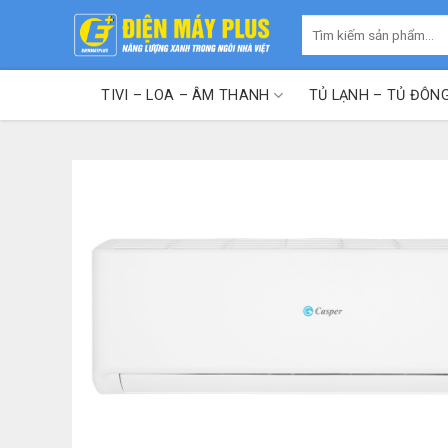
Skip
Tìm
to
kiếm:
content
TIVI – LOA – ÂM THANH
TỦ LẠNH – TỦ ĐÔN