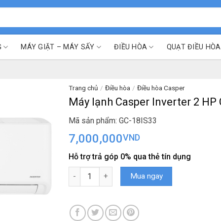
G
MÁY GIẶT – MÁY SẤY
ĐIỀU HÒA
QUẠT ĐIỀU HÒA
Trang chủ
/
Điều hòa
/
Điều hòa Casper
Máy lạnh Casper Inverter 2 HP
Mã sản phẩm: GC-18IS33
7,000,000
VND
Hỗ trợ trả góp 0% qua thẻ tín dụng
Máy lạnh Casper Inverter 2 HP GC-18IS33 số 
Mua ngay