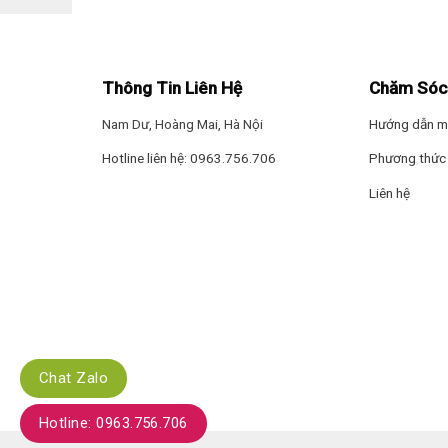
* Hình ảnh chỉ mang tính chất minh họa
Công nghệ làm lạnh
Máy lạnh Casper
này được trang bị
chế độ Turbo
, khi
Thông Tin Liên Hệ
Chăm Sóc
đó mang đến không gian dễ chịu, thoải mái trong thời
Nam Dư, Hoàng Mai, Hà Nội
Hướng dẫn m
Hotline liên hệ: 0963.756.706
Phương thức 
Liên hệ
Chat Zalo
Hotline: 0963.756.706