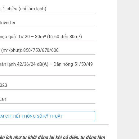
 1 chiều (chỉ làm lạnh)
Inverter
hiệu quả: Từ 20 – 30m² (từ 60 đến 80m³)
h (m³/phút): 850/750/670/600
 Dàn lạnh 42/36/24 dB(A) – Dàn nóng 51/50/49
2023
 Lan
h cục lạnh: 3 năm
EM CHI TIẾT THÔNG SỐ KỸ THUẬT
nh cục nóng: Máy nén 12 năm
 ích như tự khởi động lại khi có điện, tự động làm