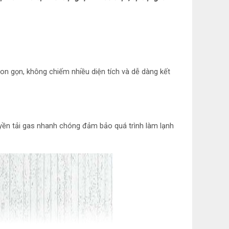
 nhiệt: Ống dẫn gas bằng Đồng mạ vàng – Lá tản
n năng
hon gọn, không chiếm nhiều diện tích và dễ dàng kết
6 kW/h
ệm điện: Công nghệ I-saving
uyền tải gas nhanh chóng đảm bảo quá trình làm lạnh
ạnh
hiển lên xuống tự động, trái phải tùy chỉnh tay
nh nhanh: Turbo
ộng lại khi có điện