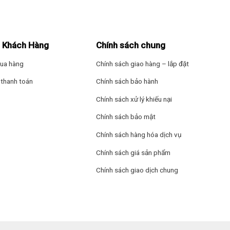
Số lượng kết nối dà
Hãng: Casper.
 được kích hoạt máy lạnh sẽ hoạt động với công suất lớn nhằm nhanh
 Khách Hàng
Chính sách chung
 gian ngắn cho người sử dụng.
ua hàng
Chính sách giao hàng – lắp đặt
thanh toán
Chính sách bảo hành
Chính sách xử lý khiếu nại
Chính sách bảo mật
Chính sách hàng hóa dịch vụ
Chính sách giá sản phẩm
Chính sách giao dịch chung