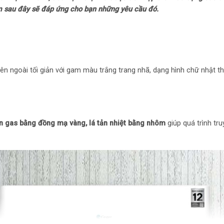
Chất liệu dàn tản
ẩm sau đây sẽ đáp ứng cho bạn những yêu cầu đó.
nhiệt bằng Nhôm
Loại Gas: R-32
Mức tiêu thụ điệ
bên ngoài tối giản với gam màu trắng trang nhã, dạng hình chữ nhật t
Tiêu thụ điện: 1.7
Công nghệ tiết ki
n gas bằng đồng mạ vàng, lá tản nhiệt bằng nhôm
giúp quá trình tr
Công nghệ làm l
Chế độ gió: Điều k
Công nghệ làm lạ
Tiện ích
Tiện ích: Tự khởi đ