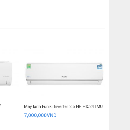
n toàn kép phát hiện rò rỉ thông minh
an – Tự động làm sạch dàn
ộ iFeel
mạ vàng chống ăn mòn
ớc/ lắp đặt
 lượng dàn lạnh: Dài 90.3 cm – Cao 31.6 cm –
ng 11 kg
 lượng dàn nóng: Dài 80.3 cm – Cao 53.5 cm –
ng 23 kg
P
Máy lạnh Funiki Inverter 2.5 HP HIC24TMU
n lạnh
7,000,000
VND
ng: 1 pha