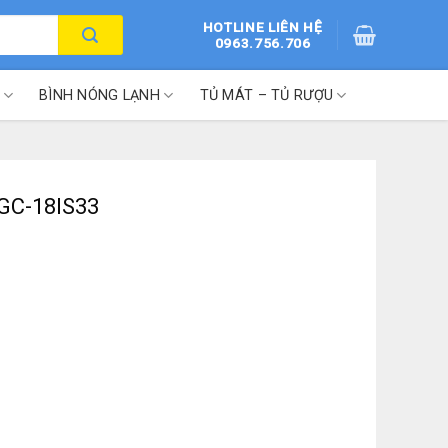
HOTLINE LIÊN HỆ
0963.756.706
BÌNH NÓNG LẠNH
TỦ MÁT – TỦ RƯỢU
 GC-18IS33
lượng