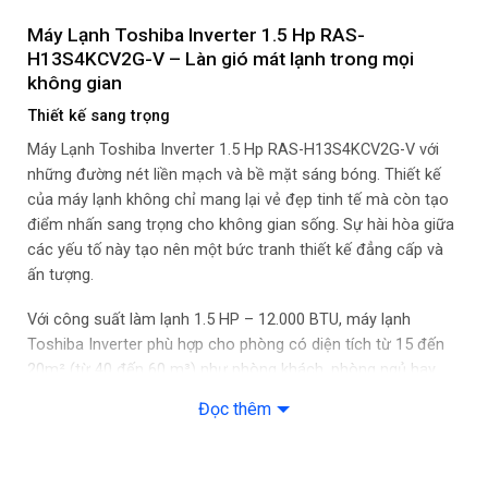
Magic Coil
Máy Lạnh Toshiba Inverter 1.5 Hp RAS-
Công nghệ làm lạnh
H13S4KCV2G-V – Làn gió mát lạnh trong mọi
không gian
Chế độ gió: Điều khiển lên xuống tự động, trái phải tùy chỉnh
Thiết kế sang trọng
tay
Máy Lạnh Toshiba Inverter 1.5 Hp RAS-H13S4KCV2G-V với
Công nghệ làm lạnh nhanh: Hi Power
những đường nét liền mạch và bề mặt sáng bóng. Thiết kế
của máy lạnh không chỉ mang lại vẻ đẹp tinh tế mà còn tạo
Thông số kích thước/ lắp đặt
điểm nhấn sang trọng cho không gian sống. Sự hài hòa giữa
các yếu tố này tạo nên một bức tranh thiết kế đẳng cấp và
Kích thước – Khối lượng dàn lạnh: Dài 77 cm – Cao 22.5cm –
ấn tượng.
Dày 28.8 cm – Nặng 9 kg
Với công suất làm lạnh 1.5 HP – 12.000 BTU, máy lạnh
Kích thước – Khối lượng dàn nóng: Dài 66 cm – Cao 53 cm –
Toshiba Inverter phù hợp cho phòng có diện tích từ 15 đến
Dày 24 cm – Nặng 21 kg
20m² (từ 40 đến 60 m³) như phòng khách, phòng ngủ hay
văn phòng làm việc,…
Đọc thêm
Chiều dài lắp đặt ống đồng: 15 m
Chiều cao lắp đặt tối đa giữa cục nóng-lạnh: 12 m