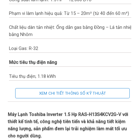
Phạm vi làm lạnh hiệu quả: Từ 15 – 20m² (từ 40 đến 60 m³)
Chất liệu dàn tản nhiệt: Ống dẫn gas bằng Đồng – Lá tản nhiệt
bằng Nhôm
Loại Gas: R-32
Mức tiêu thụ điện năng
Tiêu thụ điện; 1.18 kWh
Nhãn năng lượng; 5 sao (Hiệu suất năng lượng 4.62)
XEM CHI TIẾT THÔNG SỐ KỸ THUẬT
Công nghệ tiết kiệm điện: Eco, Hybrid Inverter
Máy Lạnh Toshiba Inverter 1.5 Hp RAS-H13S4KCV2G-V với
Khả năng lọc không khí
thiết kế tinh tế, công nghệ tiên tiến và khả năng tiết kiệm
năng lượng, sản phẩm đem lại trải nghiệm làm mát tối ưu
Lọc bụi, kháng khuẩn, khử mùi: Công nghệ chống bám bẩn
cho người dùng.