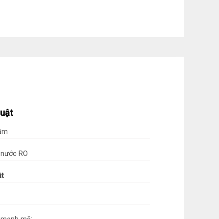
huật
gầm
c nước RO
ật