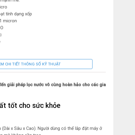
ọc mạnh mẽ:
icro
oạt tính dạng xốp
 1 micron
RO
c
e
ilver
EM CHI TIẾT THÔNG SỐ KỸ THUẬT
ến giải pháp lọc nước vô cùng hoàn hảo cho các gia
 5 micro)
an hoạt tính dạng xốp)
 1 micron)
t tốt cho sức khỏe
õi số 4: Màng RO
 (Dài x Sâu x Cao). Người dùng có thể lắp đặt máy ở