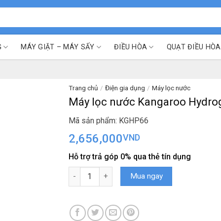
G
MÁY GIẶT – MÁY SẤY
ĐIỀU HÒA
QUẠT ĐIỀU HÒA
Trang chủ
/
Điện gia dụng
/
Máy lọc nước
Máy lọc nước Kangaroo Hydro
Mã sản phẩm: KGHP66
2,656,000
VND
Hỗ trợ trả góp 0% qua thẻ tín dụng
Máy lọc nước Kangaroo Hydrogen để gầm 9 l
Mua ngay