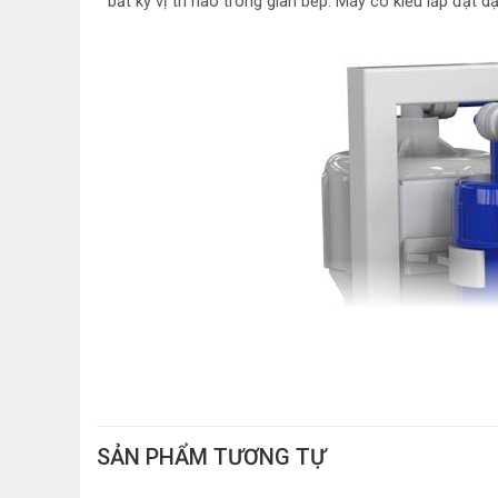
bất kỳ vị trí nào trong gian bếp. Máy có kiểu lắp đặ
SẢN PHẨM TƯƠNG TỰ