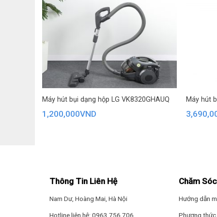
lít E2EK1-
Máy hút bụi dạng hộp LG VK8320GHAUQ
Máy hút b
1,200,000
VND
3,690,0
Thông Tin Liên Hệ
Chăm Sóc
Nam Dư, Hoàng Mai, Hà Nội
Hướng dẫn m
Hotline liên hệ: 0963.756.706
Phương thức 