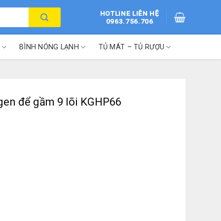
HOTLINE LIÊN HỆ
0963.756.706
BÌNH NÓNG LẠNH
TỦ MÁT – TỦ RƯỢU
gen để gầm 9 lõi KGHP66
õi KGHP66 số lượng