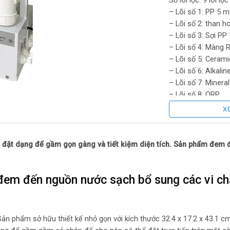
Số lõi lọc: 9 lõi l
– Lõi số 1: PP 5 m
– Lõi số 2: than h
– Lõi số 3: Sợi PP
– Lõi số 4: Màng 
– Lõi số 5: Cerami
– Lõi số 6: Alkalin
– Lõi số 7: Mineral
– Lõi số 8: ORP
– Lõi số 9: Nano S
X
Lõi lọc thô:
 đặt dạng để gầm gọn gàng và tiết kiệm diện tích. Sản phẩm đem đ
– Lõi số 1 (Sợi PP
– Lõi số 2 (Lõi th
– Lõi số 3 (Sợi PP
m đến nguồn nước sạch bổ sung các vi chấ
Lõi RO/Nano/UF: L
n phẩm sở hữu thiết kế nhỏ gọn với kích thước 32.4 x 17.2 x 43.1 cm
Lõi chức năng: