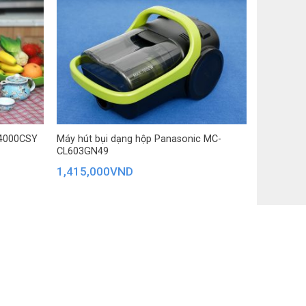
 lắp đặt nhiều vị trí
ng tự nhiên cần thiết cho sức khỏe
pH và điện giải tối ưu cho cơ thể
ành
angaroo
t Nam
G4000CSY
Máy hút bụi dạng hộp Panasonic MC-
CL603GN49
1,415,000
VND