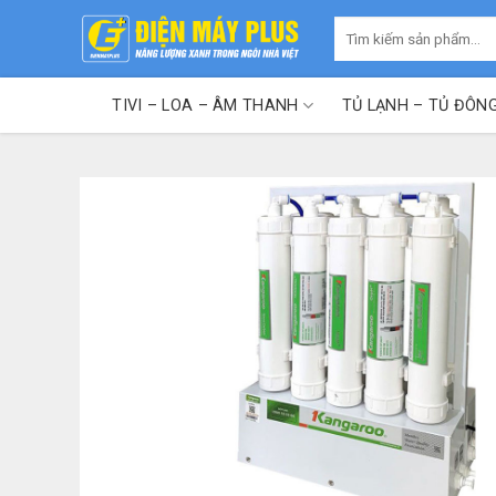
Skip
Tìm
to
kiếm:
content
TIVI – LOA – ÂM THANH
TỦ LẠNH – TỦ ĐÔN