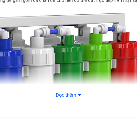
t dạng để gầm gồm cả chân đế cho nên có thể đặt trực tiếp trên mặt 
– Lõi số 5 (Cerami
– Lõi số 6 (Alkalin
– Lõi số 7 (Mineral
– Lõi số 8 (ORP)
– Lõi số 9 (Nano S
Bảng điều khiển: V
Dung tích bình chứa
Công suất lọc nước
Công suất tiêu th
Đọc thêm
Kích thước: Dài 
Tiện ích:
– Hệ thống kết nố