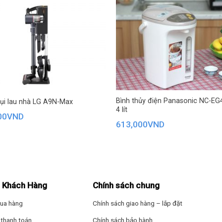
– Thiết kế nhỏ gọn,
– Bổ sung vi khoá
– Tạo nước có độ 
Xuất Xứ & Bảo H
Hãng Sản Xuất: K
Sản Xuất Tại: Việ
Bình thủy điện Panasonic NC-E
ụi lau nhà LG A9N-Max
4 lít
00
VND
Bảo hành
613,000
VND
24 tháng
 Khách Hàng
Chính sách chung
ua hàng
Chính sách giao hàng – lắp đặt
thanh toán
Chính sách bảo hành