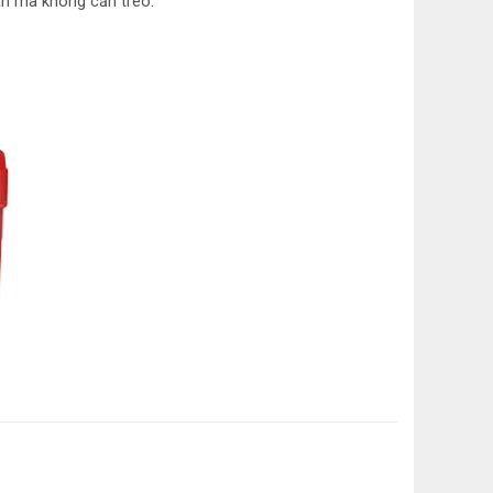
sàn mà không cần treo.
c)
e)
)
ilver)
òi cơ
: 6.0 Lít
: 18 Lít/giờ
ụ điện: 35W
32.4cm – Sâu 17.2cm – Cao 43.1cm
i nhanh an toàn