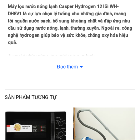
Máy lọc nước nóng lạnh Casper Hydrogen 12 lõi WH-
Thông tin lõi lọc
DH8V1 là sự lựa chọn lý tưởng cho những gia đình, mang
Số lõi:
tới nguồn nước sạch, bổ sung khoáng chất và đáp ứng nhu
12
cầu sử dụng nước nóng, lạnh, thường xuyên. Ngoài ra, công
nghệ hydrogen giúp bảo vệ sức khỏe, chống oxy hóa hiệu
Lõi lọc thô:
quả.
Màng lọc 5 Micron C-PP5, Màng lọc 1 Micron C-PP1, Màng lọc
Trang bị chức năng làm nước nóng – lạnh
than hoạt tính dạng hạt C-GAC
Máy lọc nước Casper Hydrogen 12 lõi WH-DH8V1 tích hợp ba
Đọc thêm
Lõi RO/Nano/UF:
chức năng nước nóng, lạnh và thường giúp đáp ứng nhu cầu
Màng RO
sử dụng đa dạng của người dùng.
Lõi chức năng:
SẢN PHẨM TƯƠNG TỰ
Alkaline, Alkaline Plus, Hydrogen Plus, Lõi Bio Ceramic, Lõi
Hydrogen, Lõi Mineral Stone, Nano Silver, T33
Công suất lọc:
10 – 15 lít/giờ