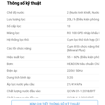
Thông số kỹ thuật
Chế độ nước:
2 (Nước tinh khiết, Nước kh
Lưu lượng lọc:
20L/ h (Điều kiện phòng LA
Số cấp lọc:
13
Màng lọc:
RO 100 GPD nhập khẩu Hàn
Hệ thống lọc thô:
Cụm lọc thô tích hợp (3 lõi: 
Cụm 8 lõi chức năng thế hệ m
Các lõi chức năng:
(Mineral Plus)
Hiệu suất lọc:
55 – 60% (Điều kiện phòng L
Bơm:
HEADON tiêu chuẩn Châu Â
Điện áp:
220V/ 50Hz
Dung tích bình áp:
3.2G
Áp lực nước yêu cầu:
21/414 kPa
Chất lượng nước đầu vào:
QCVN 01-1:2018/BYT
Chất lượng nước đầu ra:
QCVN 6-1:2010/BYT
XEM CHI TIẾT THÔNG SỐ KỸ THUẬT
Kích thước sản phẩm (R x C x S):
320 x 1000 x 400 (mm)