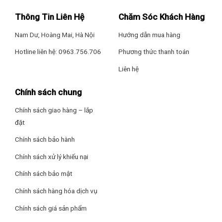
dừng quá trình làm nóng khi nước đã đạt đến nhiệt độ mong
Thông Tin Liên Hệ
Chăm Sóc Khách Hàng
muốn, bộ cảm biến thứ hai sẽ tự động ngắt nguồn điện trong
trường hợp nước nóng vượt quá ngưỡng nhiệt độ cao nhất
Nam Dư, Hoàng Mai, Hà Nội
Hướng dẫn mua hàng
của máy để bảo đảm an toàn cho người sử dụng.
Hotline liên hệ: 0963.756.706
Phương thức thanh toán
Các tính năng chính của máy nước nóng
Liên hệ
Ariston Slim2 Lux 30L Eco
Chính sách chung
Vi mạch kiểm soát bảo đảm an toàn tuyệt đối khi sử dụng
Công nghệ ECO EVO
tự điều chỉnh nhiệt độ thông minh
Chính sách giao hàng – lắp
chuẩn châu Âu, tiết kiệm 14% điện năng
đặt
Thanh đốt bằng đồng
cho độ bền vượt trội
Chính sách bảo hành
Đèn LED hiển thị nhiệt độ
Chính sách xử lý khiếu nại
Hiển thị nhiệt độ an toàn khuyên dùng
Chính sách bảo mật
Bộ ổn định nhiệt điện tử TBSE
Chính sách hàng hóa dịch vụ
Đèn báo nước nóng sẵn sàng
Chính sách giá sản phẩm
Hệ thống an toàn ELCB chống giật