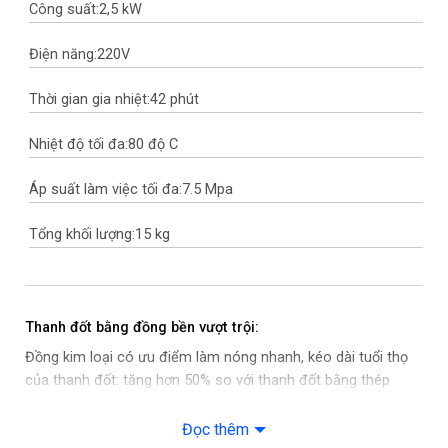
Công suất:
2,5 kW
Điện năng:
220V
Thời gian gia nhiệt:
42 phút
Nhiệt độ tối đa:
80 độ C
Áp suất làm việc tối đa:
7.5 Mpa
Tổng khối lượng:
15 kg
Thanh đốt bằng đồng bền vượt trội:
Đồng kim loại có ưu điểm làm nóng nhanh, kéo dài tuổi thọ
của thanh đốt: tăng hơn 50% so với thanh đốt bằng thép
không gỉ thông thường. Bình nóng lạnh Ariston Slim2 Lux Eco
sử dụng 100% nguyên liệu an toàn – không mạ kền, có tác
Đọc thêm