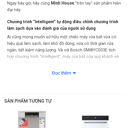
Ngay bây giờ, hãy cùng
Minh House
“trên tay” sản phẩm hiện
40 ° C, Yêu thích (rửa tráng)
đại này.
5 tính năng rửa thêm: Home Connect, tăng tốc, vùng rửa
Chương trình “Intelligent” tự động điều chỉnh chương trình
mạnh, sấy thêm, diệt khuẩn
làm sạch dựa vào đánh giá của người sử dụng
Chương trình vệ sinh máy
Ai cũng mong muốn sở hữu một chiếc máy rửa bát vừa có
hiệu quả làm sạch, làm khô đồ dùng, vừa có thời gian rửa
6 nhiệt độ rửa
ngắn, tiết kiệm năng lượng. Và với Bosch SMI8YCS03E tích
hợp chương trình “Intelligent”, máy rửa bát của quý khách sẽ
Công nghệ và cảm biến
tự động điều chỉnh quá trình rửa để tối ưu hóa với từng loại
đồ rửa. Sau khi chương trình kết thúc, quý khách có thể đánh
Đọc thêm
Công nghệ sấy Zeolith
giá kết quả làm sạch và làm khô cũng như thời lượng của
chương trình thông qua ứng dụng Home Connect. Sau đó,
Mở cửa ở chế độ Eco
máy rửa bát sẽ điều chỉnh các cài đặt và đưa ra nhiều lựa
chọn thay thế khác nhau dựa trên những đánh giá cá nhân
Hệ thống ActiveWater
SẢN PHẨM TƯƠNG TỰ
của quý khách. Ngoài ra, quý khách cũng sẽ kiểm soát được
mức tiêu thụ nước và năng lượng thông qua chương trình
Động cơ EcoSilence
này.
Cảm biến độ bẩn nước, cảm biến tải
Sấy khô hoàn hảo, tiêu thụ điện năng thấp