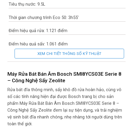
Tiêu thụ nước: 9.5L
Thời gian chương trình Eco 50: 3h55′
Điểm hiệu quả rửa: 1.121 điểm
Điểm hiệu quả sấy: 1.061 điểm
XEM CHI TIẾT THÔNG SỐ KỸ THUẬT
Điểm hiệu quả năng lượng: 38 điểm
Độ ồn: 43 dB
Máy Rửa Bát Bán Âm Bosch SMI8YCS03E Serie 8
– Công Nghệ Sấy Zeolite
Hiệu quả độ ồn: B
Rửa bát đĩa thông minh, sấy khô đồ rửa hoàn hảo, cùng vô
số các tính năng hiện đại được Bosch trang bị cho sản
Tiêu thụ năng lượng khi cấp nước nóng: 0.6 kWh
phẩm Máy Rửa Bát Bán Âm Bosch SMI8YCS03E Serie 8 –
Công Nghệ Sấy Zeolite đem lại sự tiện dụng, và trải nghiệm
Chương trình và tính năng:
vệ sinh bát đĩa nhanh chóng, nhẹ nhàng tới người dùng trên
toàn thế giới.
8 chương trinh rửa: rửa mạnh 70 ° C, Tự động 45-65 ° C, Tiết
kiệm 50 ° C, Thông minh, Yên lặng 50 ° C, 1.5h 60ºC, Thủy tinh