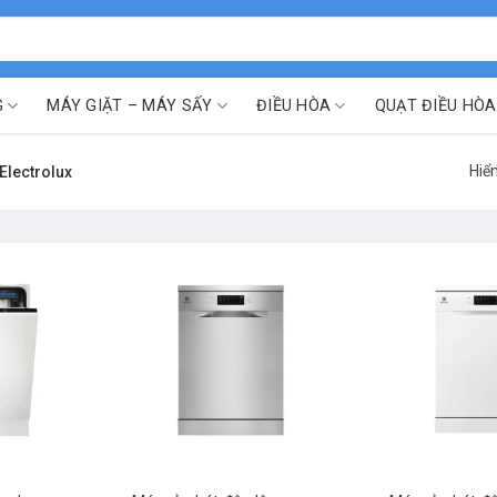
G
MÁY GIẶT – MÁY SẤY
ĐIỀU HÒA
QUẠT ĐIỀU HÒA
Hiển
Electrolux