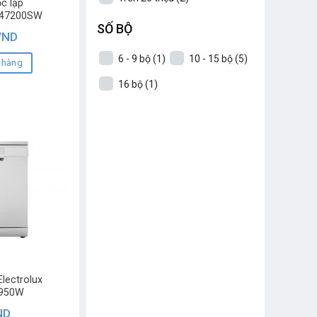
c lập
A47200SW
SỐ BỘ
VND
6 - 9 bộ
(1)
10 - 15 bộ
(5)
 hàng
16 bộ
(1)
lectrolux
1950W
ND