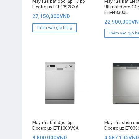
Máy rửa bát độc lập 13 bộ
Máy rửa bát Elec
Electrolux EFF9392SXA
UltimateCare 14 
EEM48300L
27,150,000
VND
22,900,000
VN
Thêm vào giỏ hàng
Thêm vào giỏ h
Máy rửa bát độc lập
Máy rửa chén mi
Electrolux EFF1360VSA
Electrolux EFC3
9,800,000
VND
4,587,105
VND