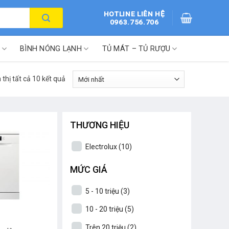
HOTLINE LIÊN HỆ
0963.756.706
BÌNH NÓNG LẠNH
TỦ MÁT – TỦ RƯỢU
 thị tất cả 10 kết quả
THƯƠNG HIỆU
Electrolux
(10)
MỨC GIÁ
5 - 10 triệu
(3)
10 - 20 triệu
(5)
Trên 20 triệu
(2)