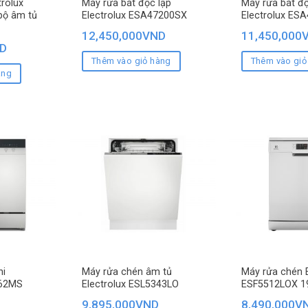
trolux
Máy rửa bát độc lập
Máy rửa bát độ
bộ âm tủ
Electrolux ESA47200SX
Electrolux ES
12,450,000
VND
11,450,000
D
Thêm vào giỏ hàng
Thêm vào giỏ
àng
ni
Máy rửa chén âm tủ
Máy rửa chén E
862MS
Electrolux ESL5343LO
ESF5512LOX 
9,895,000
VND
8,490,000
V