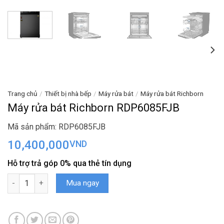
Trang chủ
/
Thiết bị nhà bếp
/
Máy rửa bát
/
Máy rửa bát Richborn
Máy rửa bát Richborn RDP6085FJB
Mã sản phẩm: RDP6085FJB
10,400,000
VND
Hỗ trợ trả góp 0% qua thẻ tín dụng
Máy rửa bát Richborn RDP6085FJB số lượng
Mua ngay