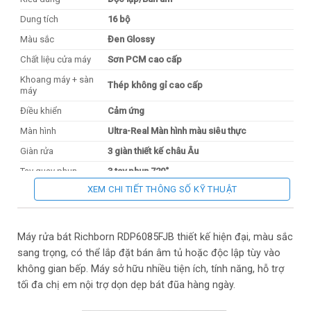
Dung tích
16 bộ
Màu sắc
Đen Glossy
Chất liệu cửa máy
Sơn PCM cao cấp
Khoang máy + sàn
Thép không gỉ cao cấp
máy
Điều khiển
Cảm ứng
Màn hình
Ultra-Real Màn hình màu siêu thực
Giàn rửa
3 giàn thiết kế châu Âu
Tay quay phun
3 tay phun 720˚
XEM CHI TIẾT THÔNG SỐ KỸ THUẬT
MÔ TẢ CHI TIẾT
Công nghệ sấy
Sấy nhiệt dư tiết kiệm điện
Chương trình rửa 9
Máy rửa bát Richborn RDP6085FJB thiết kế hiện đại, màu sắc
“Hygiene”
70˚C Nhiệt độ cao tiêu diệt vi khuẩn tối
sang trọng, có thể lắp đặt bán âm tủ hoặc độc lập tùy vào
Rửa diệt khuẩn
đa
không gian bếp. Máy sở hữu nhiều tiện ích, tính năng, hỗ trợ
“Intensive wash”
65˚C Dùng cho đồ nhiều dầu
tối đa chị em nội trợ dọn dẹp bát đũa hàng ngày.
Rửa chuyên sâu
mỡ