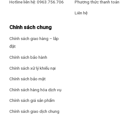
Hotline liên hệ: 0963.756.706
Phương thức thanh toán
KÍCH THƯỚC
Kích thước máy
C850xR600xS600 mm
Liên hệ
Kích thước lắp âm
≥ C820xR600xS600 mm
Chính sách chung
Trọng lượng máy
46 Kg
Các chương trình rửa của máy
Chính sách giao hàng – lắp
Trọng lượng đóng
50 Kg
Máy có tới 9 chương trình rửa để người dùng lựa chọn phù
thùng
đặt
hợp với nhu cầu:
Chính sách bảo hành
Rửa diệt khuẩn “Hygiene”: 70˚C nhiệt độ cao tiêu diệt vi
Chính sách xử lý khiếu nại
khuẩn tối đa
Chính sách bảo mật
Rửa chuyên sâu “Intensive wash”: 65˚C dùng cho đồ nhiều
dầu mỡ
Chính sách hàng hóa dịch vụ
Rửa siêu tốc “Super speed”: 60˚C cảm biến độ đục của
Chính sách giá sản phẩm
nước
Chính sách giao dịch chung
Rửa sinh thái “Eco wash”: 50˚C trình tiết kiệm nước và
năng lượng
Rửa 1h “Speed”: 55˚C thích hợp sử dụng rửa hàng ngày