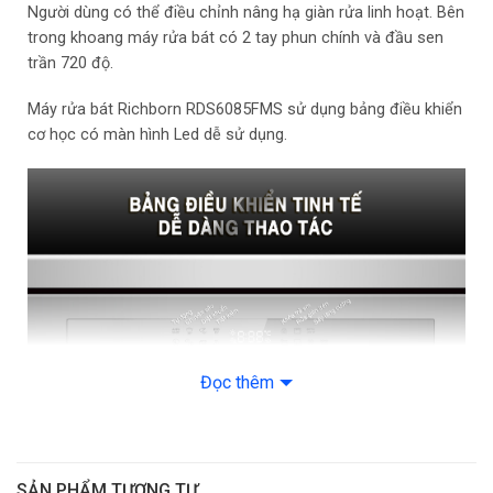
Người dùng có thể điều chỉnh nâng hạ giàn rửa linh hoạt. Bên
trong khoang máy rửa bát có 2 tay phun chính và đầu sen
MÔ TẢ CHI TIẾT
trần 720 độ.
Công nghệ sấy
Sấy nhiệt dư tiết kiệm điện
Máy rửa bát Richborn RDS6085FMS sử dụng bảng điều khiển
cơ học có màn hình Led dễ sử dụng.
Chương trình rửa 8
Rửa thông
“Turbidity Sensor Wash”
60˚C
minh AI
Cảm biến độ đục của nước
Rửa chuyên
“Intensive wash”
65˚C Dùng cho
sâu
đồ nhiều dầu mỡ
Rửa diệt
“Sterilizing”
72˚C Nhiệt độ cao
khuẩn
tiêu diệt vi khuẩn tối đa
“Eco wash”
50˚C Trình tiết kiệm
Rửa sinh thái
nước và năng lượng
Đọc thêm
“Whisper wash”
60˚C Siêu tĩnh
Rửa yên tĩnh
lặng để rửa ban đêm
“1 hour wash”
55˚C Thích hợp sử
Rửa 1h
Về chất liệu
dụng rửa hàng ngày
SẢN PHẨM TƯƠNG TỰ