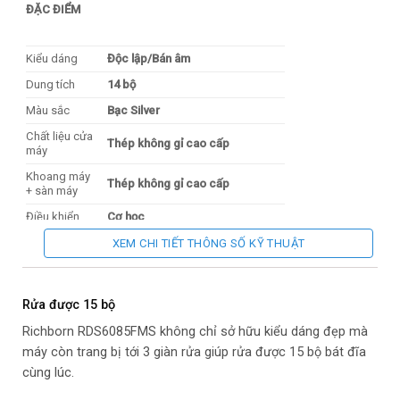
ĐẶC ĐIỂM
Kiểu dáng
Độc lập/Bán âm
Dung tích
14 bộ
Màu sắc
Bạc Silver
Chất liệu cửa
Thép không gỉ cao cấp
máy
Khoang máy
Thép không gỉ cao cấp
+ sàn máy
Điều khiển
Cơ học
Màn hình
LED
XEM CHI TIẾT THÔNG SỐ KỸ THUẬT
Giàn rửa
3 giàn thiết kế châu Âu
Nâng hạ giàn
Điều chỉnh linh hoạt Flexible
Rửa được 15 bộ
2 tay phun chính + đầu sen trần
Tay quay
Richborn RDS6085FMS không chỉ sở hữu kiểu dáng đẹp mà
o
phun
720
máy còn trang bị tới 3 giàn rửa giúp rửa được 15 bộ bát đĩa
Bộ lọc
Kháng khuẩn Ion bạc Ag+
cùng lúc.
Động cơ
BLDC thế hệ mới