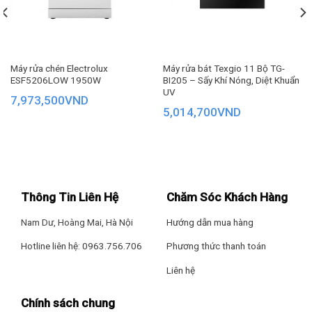
SẤY KHÔ TĂNG
Nguồn điện: 220-240V/50HZ
CƯỜNG EXTRA DRYING
Với tính năng Extra Drying sấy
Xuất xứ: Trung Quốc
tăng cường
giúp thúc đẩy khả năng bay hơi
Máy rửa chén Electrolux
Máy rửa bát Texgio 11 Bộ TG-
tối ưu
Bảo Hành: 5 năm
ESF5206LOW 1950W
BI205 – Sấy Khí Nóng, Diệt Khuẩn
UV
7,973,500
VND
5,014,700
VND
RỬA SÂU TĂNG
CƯỜNG POWERWASH
Sử dụng áp lực nước mạnh, tăng
thời gian
o
làm sạch sâu 360
bát đĩa, đánh
bay mọi vết bẩn.
Thông Tin Liên Hệ
Chăm Sóc Khách Hàng
Nam Dư, Hoàng Mai, Hà Nội
Hướng dẫn mua hàng
RÚT NGẮN THỜI GIAN
EXPRESS
Hotline liên hệ: 0963.756.706
Phương thức thanh toán
Giảm thời gian rửa đáng kể,
Liên hệ
khi nhà có cỗ bàn và bạn cần rửa
nhiều, rửa nhanh.
Chính sách chung