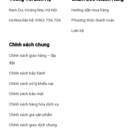
hợp, chảo và xoong cần đặt nằm nghiêng và 50% diện tích
Nam Dư, Hoàng Mai, Hà Nội
Hướng dẫn mua hàng
nồi hoặc chảo không bị đồ vật khác che chắn.
Hotline liên hệ: 0963.756.706
Phương thức thanh toán
Lượng nước tiêu hao cho 1 lần rửa như trên chỉ 9.5 lít nước
với hệ thống tiết kiệm nước thông minh, rửa sạch, diệt khuẩn
Liên hệ
và giảm hao phí nước thải.
Chính sách chung
Chính sách giao hàng – lắp
đặt
Chính sách bảo hành
Chính sách xử lý khiếu nại
Chính sách bảo mật
Chính sách hàng hóa dịch vụ
Chính sách giá sản phẩm
Máy rửa chén gồm 6 chương trình rửa tùy chọn theo nhu
Chính sách giao dịch chung
cầu