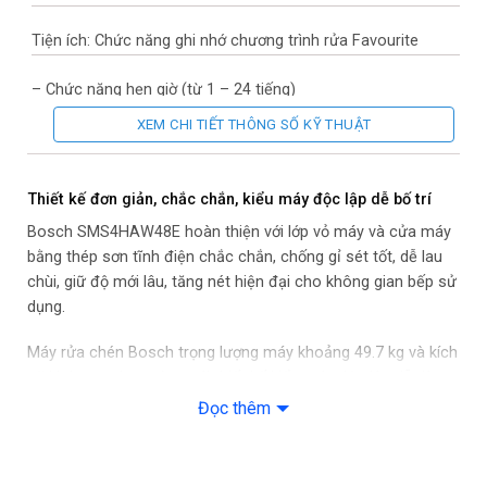
Tiện ích: Chức năng ghi nhớ chương trình rửa Favourite
– Chức năng hẹn giờ (từ 1 – 24 tiếng)
XEM CHI TIẾT THÔNG SỐ KỸ THUẬT
– Chức năng tăng tốc độ rửa SpeedPerfect+
– Remote start
Thiết kế đơn giản, chắc chắn, kiểu máy độc lập dễ bố trí
Bosch SMS4HAW48E hoàn thiện với lớp vỏ máy và cửa máy
– Sấy tăng cường
bằng thép sơn tĩnh điện chắc chắn, chống gỉ sét tốt, dễ lau
chùi, giữ độ mới lâu, tăng nét hiện đại cho không gian bếp sử
– Điều khiển bằng điện thoại thông ứng dụng Home Connect
dụng.
Tính năng an toàn: Aquastop – tự ngắt nguồn nước khi có rò rỉ
Máy rửa chén Bosch trọng lượng máy khoảng 49.7 kg và kích
cỡ khá gọn gàng, cùng với thiết kế kiểu máy độc lập dễ dàng
– Chống ăn mòn thuỷ tinh
bố trí cho vị trí thích hợp theo từng không gian bếp, dùng linh
Đọc thêm
hoạt và tiện lợi.
– Khoá trẻ em
Chất liệu vỏ máy: Thép sơn tĩnh điện