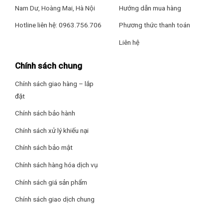
Nam Dư, Hoàng Mai, Hà Nội
Hướng dẫn mua hàng
Hotline liên hệ: 0963.756.706
Phương thức thanh toán
Liên hệ
Chính sách chung
Chính sách giao hàng – lắp
đặt
Chính sách bảo hành
Chính sách xử lý khiếu nại
Công nghệ rửa
Chính sách bảo mật
Hỗ trợ công nghệ
rửa nước nóng
loại bỏ dễ dàng các vết
bẩn, vết dầu mỡ, mảng bám, cho chén bát luôn sạch bóng,
Chính sách hàng hóa dịch vụ
duy trì tính thẩm mỹ cao. Hơn nữa, công nghệ này còn giúp
Chính sách giá sản phẩm
tiêu diệt vi khuẩn, góp phần bảo vệ sức khỏe cho gia đình tốt
hơn.
Chính sách giao dịch chung