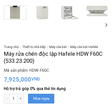
Trang chủ
/
Thiết bị nhà bếp
/
Máy rửa bát
/
Máy rửa bát Hafele
Máy rửa chén độc lập Hafele HDW F60C
(533.23.200)
Mã sản phẩm: HDW-F60C
7,925,000
VND
Hỗ trợ trả góp 0% qua thẻ tín dụng
Máy rửa chén độc lập Hafele HDW F60C (533.23.200) số lượng
Mua ngay