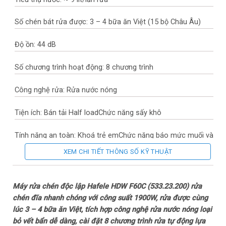
Số chén bát rửa được: 3 – 4 bữa ăn Việt (15 bộ Châu Âu)
Độ ồn: 44 dB
Số chương trình hoạt động: 8 chương trình
Công nghệ rửa: Rửa nước nóng
Tiện ích: Bán tải Half loadChức năng sấy khô
Tính năng an toàn: Khoá trẻ emChức năng báo mức muối và
chất tẩy rửa
XEM CHI TIẾT THÔNG SỐ KỸ THUẬT
Chất liệu vỏ máy: Thép không gỉ
Máy rửa chén độc lập Hafele HDW F60C (533.23.200)
rửa
Chất liệu cửa: Thép không gỉ
chén đĩa nhanh chóng với công suất 1900W, rửa được cùng
lúc 3 – 4 bữa ăn Việt, tích hợp công nghệ rửa nước nóng loại
Bảng điều khiển: Tiếng Anh nút nhấn
bỏ vết bẩn dễ dàng, cài đặt 8 chương trình rửa tự động lựa