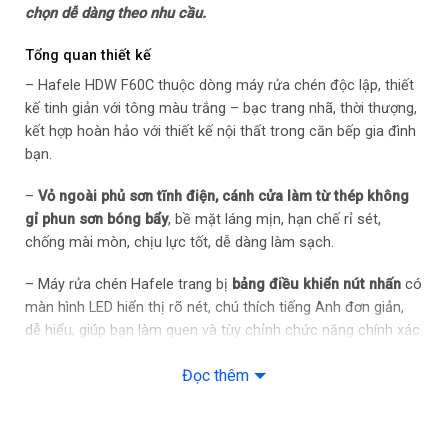
chọn dễ dàng theo nhu cầu.
Kích thước – Khối lượng: Cao 83.7 cm – Ngang 59.6 cm – Sâu
60.7 cm – Nặng 50.3 kg
Tổng quan thiết kế
– Hafele HDW F60C thuộc dòng máy rửa chén độc lập, thiết
Chiều dài ống cấp nước: 153 cm
kế tinh giản với tông màu trắng – bạc trang nhã, thời thượng,
kết hợp hoàn hảo với thiết kế nội thất trong căn bếp gia đình
Chiều dài ống thoát nước: 176 cm
bạn.
Dòng sản phẩm: 2019
–
Vỏ ngoài phủ sơn tĩnh điện, cánh cửa làm từ thép không
gỉ phun sơn bóng bẩy
, bề mặt láng mịn, hạn chế rỉ sét,
Nơi sản xuất: Thổ Nhĩ Kỳ
chống mài mòn, chịu lực tốt, dễ dàng làm sạch.
Hãng: Hafele
– Máy rửa chén Hafele trang bị
bảng điều khiển nút nhấn
có
màn hình LED hiển thị rõ nét, chú thích tiếng Anh đơn giản,
dễ hiểu, giúp bạn làm quen và tùy chỉnh chức năng chính xác.
Đọc thêm