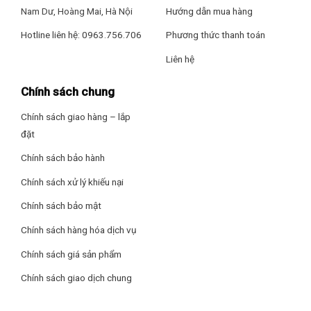
Nam Dư, Hoàng Mai, Hà Nội
Hướng dẫn mua hàng
Tiện lợi hơn nhờ có đến 2 cối
Hotline liên hệ: 0963.756.706
Phương thức thanh toán
2 cối giúp xay đồng thời nhiều loại nguyên liệu, tiện lợi hơn khi
không phải vệ sinh cùng một cối giữa các lần sử dụng trong
Liên hệ
quá trình sơ chế.
Chính sách chung
Chính sách giao hàng – lắp
đặt
Chính sách bảo hành
Chính sách xử lý khiếu nại
Chính sách bảo mật
Chính sách hàng hóa dịch vụ
Chính sách giá sản phẩm
Chính sách giao dịch chung