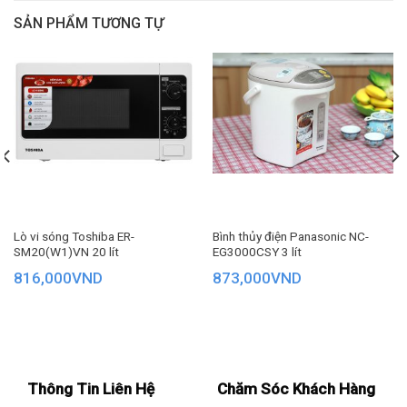
phẩm có 2 tốc độ xay – 1 (Thấp) và Nhồi cho ra thành phẩm
SẢN PHẨM TƯƠNG TỰ
với kết cấu lí tưởng
Lò vi sóng Toshiba ER-
Bình thủy điện Panasonic NC-
SM20(W1)VN 20 lít
EG3000CSY 3 lít
816,000
VND
873,000
VND
Thông Tin Liên Hệ
Chăm Sóc Khách Hàng