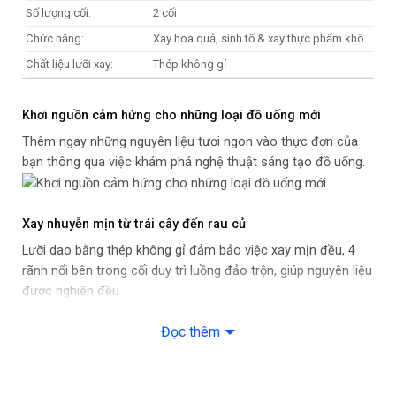
Số lượng cối:
2 cối
Chức năng:
Xay hoa quả, sinh tố & xay thực phẩm khô
Chất liệu lưỡi xay:
Thép không gỉ
Tốc độ:
1 tốc độ + 1 nhồi
Khơi nguồn cảm hứng cho những loại đồ uống mới
Thêm ngay những nguyên liệu tươi ngon vào thực đơn của
bạn thông qua việc khám phá nghệ thuật sáng tạo đồ uống.
Xay nhuyễn mịn từ trái cây đến rau củ
Lưỡi dao bằng thép không gỉ đảm bảo việc xay mịn đều, 4
rãnh nổi bên trong cối duy trì luồng đảo trộn, giúp nguyên liệu
được nghiền đều.
Đọc thêm
Tối giản với thao tác dễ dàng
Được thiết kế nhằm đảm bảo tính tiện dụng và đơn giản, sản