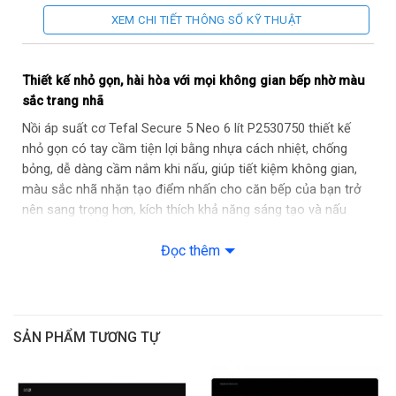
XEM CHI TIẾT THÔNG SỐ KỸ THUẬT
Dung tích:
6 Lít
Chế độ nấu cài đặt sẵn:
Không
Thiết kế nhỏ gọn, hài hòa với mọi không gian bếp nhờ màu
sắc trang nhã
Chất liệu vỏ ngoài:
Inox
Nồi áp suất cơ Tefal Secure 5 Neo 6 lít P2530750 thiết kế
nhỏ gọn có tay cầm tiện lợi bằng nhựa cách nhiệt, chống
Chất liệu lòng nồi:
Đáy bằng inox 430
bỏng, dễ dàng cầm nắm khi nấu, giúp tiết kiệm không gian,
màu sắc nhã nhặn tạo điểm nhấn cho căn bếp của bạn trở
Chức năng khác:
Chuông báo tự động khi thức ăn chín; Dùng
nên sang trọng hơn, kích thích khả năng sáng tạo và nấu
được trên bếp từ
nướng để cho ra đời những món ăn thơm ngon, trọn vị.
Kích thước sản phẩm:
450 x 270 x 192 mm
Đọc thêm
SẢN PHẨM TƯƠNG TỰ