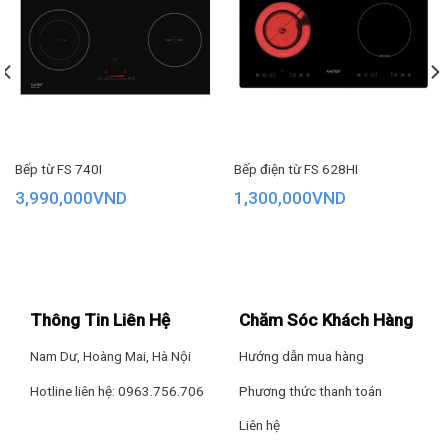
Bếp từ FS 740I
Bếp điện từ FS 628HI
3,990,000
VND
1,300,000
VND
Hệ thống khóa và van xả an toàn khi dùng
Nồi áp suất cơ Tefal Secure 5 Neo 6 lít P2530750 trang bị hệ
Thông Tin Liên Hệ
Chăm Sóc Khách Hàng
thống khóa và van xả an toàn khi dùng, đóng mở dễ dàng để
bạn an tâm sử dụng.
Nam Dư, Hoàng Mai, Hà Nội
Hướng dẫn mua hàng
Hotline liên hệ: 0963.756.706
Phương thức thanh toán
Liên hệ