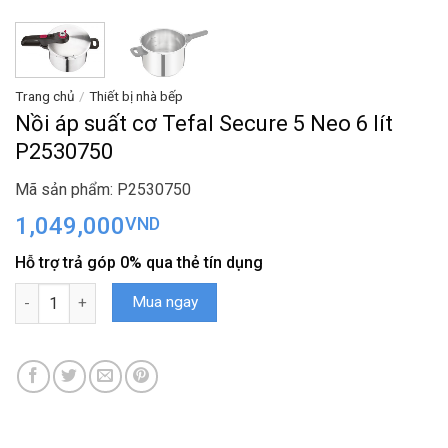
Trang chủ
/
Thiết bị nhà bếp
Nồi áp suất cơ Tefal Secure 5 Neo 6 lít
P2530750
Mã sản phẩm: P2530750
1,049,000
VND
Hỗ trợ trả góp 0% qua thẻ tín dụng
Nồi áp suất cơ Tefal Secure 5 Neo 6 lít P2530750 số lượng
Mua ngay