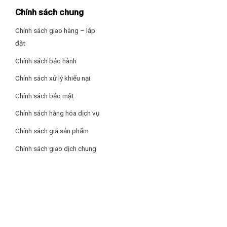
Chính sách chung
Chính sách giao hàng – lắp
đặt
Chính sách bảo hành
Chính sách xử lý khiếu nại
Chính sách bảo mật
Chính sách hàng hóa dịch vụ
Chính sách giá sản phẩm
Chính sách giao dịch chung
Dung tích 6 lít nấu được nhiều món ăn hơn
Nồi áp suất cơ Tefal Secure 5 Neo 6 lít P2530750 có dung
tích 6 lít nấu được nhiều món ăn hơn, cho thức ăn chín mềm
ngay khi dùng trực tiếp trên bếp.