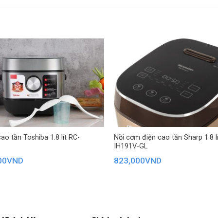
ình LCD hiển thị dễ dàng thao tác, có thể cài đặt hẹn
Bảng điều khiển v
Ngôn ngữ: Tiếng V
và nồi sẽ chuyển sang chế độ “Giữ ấm” khi hết thời gian nấu. Với côn
Điều khiển: Cảm ứ
àn dưỡng chất nhờ công nghệ nấu điện từ hiện đại cùng mâm nhiệt c
Tiện ích: Hẹn giờ 
– Giữ ấm 24 giờ
uyến cáo chức năng giữ ấm nên cài đặt tối đa 24 tiếng (và còn tùy th
– Điều chỉnh thời 
ao tần Toshiba 1.8 lít RC-
Nồi cơm điện cao tần Sharp 1.8 l
IH191V-GL
Thông tin lắp đặt
00
VND
823,000
VND
Chiều dài dây điệ
Dây điện: Có thể t
Kích thước – Khối