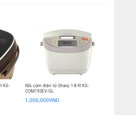
 giờ đến 24 giờ để chủ động hơn trong thời
à tiện ích
iệt
g suất 1200W, nồi cơm điện cao tần nấu cơm chín nhanh
ng có màn hình hiển thị
hữ U ôm toàn bộ lòng nồi.
nấu xong
uộc vào khí hậu, loại gạo,…) để giữ được vị ngon và
gian nấu
ít KS-
Nồi cơm điện tử Sharp 1.8 lít KS-
COM193EV-GL
1,000,000
VND
n: 122 cm
háo rời khỏi nồi
 lượng: Ngang 27.1 cm – Cao 24.1 cm – Sâu 39