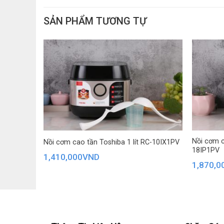
Bảng điều khiển cảm ứng nhạy bén có màn h
SẢN PHẨM TƯƠNG TỰ
gian nấu thức ăn
Khi chọn chế độ hẹn giờ, cài đặt thời gian nấu xong 
chóng, tiết kiệm thời gian.
Cơm nấu chín đều, tơi xốp, thơm ngon và được bảo to
Xem thêm: Nồi cơm cao tần là gì?
Lưu ý:
Đối với mẫu nồi cơm điện Kangaroo này, hãng kh
dinh dưỡng trong gạo.
Nồi cơm c
Nồi cơm cao tần Toshiba 1 lít RC-10IX1PV
18IP1PV
1,410,000
VND
1,870,0