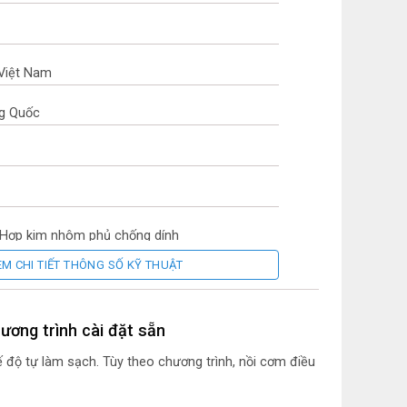
 Việt Nam
ng Quốc
i: Hợp kim nhôm phủ chống dính
EM CHI TIẾT THÔNG SỐ KỸ THUẬT
2.215 mm
ức năng nấu
ương trình cài đặt sẵn
ện từ IH
 độ tự làm sạch. Tùy theo chương trình, nồi cơm điều
ng làm sạch