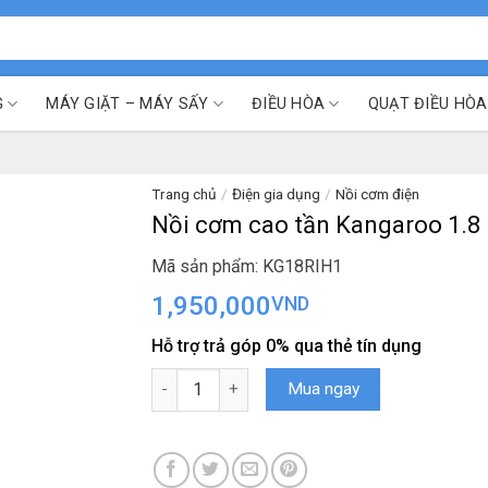
G
MÁY GIẶT – MÁY SẤY
ĐIỀU HÒA
QUẠT ĐIỀU HÒA
Trang chủ
/
Điện gia dụng
/
Nồi cơm điện
Nồi cơm cao tần Kangaroo 1.8 
Mã sản phẩm: KG18RIH1
1,950,000
VND
Hỗ trợ trả góp 0% qua thẻ tín dụng
Nồi cơm cao tần Kangaroo 1.8 lít KG18RIH1 số
Mua ngay