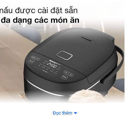
– Sữa chua
– Súp
– Nấu nhanh
– Nấu cơm
– Làm bánh
– Hấp
– Hâm nóng
– Giữ ấm
Đọc thêm
– Cơm cháy
– Cháo