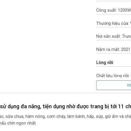
Công suất: 1200W
Thương hiệu của:
Nơi sản xuất: Tru
Năm ra mắt: 2021
Lòng nồi
Chất liệu lòng nồ
X
Độ dày lòng nồi: 
Công nghệ và ch
 dụng đa năng, tiện dụng nhờ được trang bị tới 11 ch
Công nghệ nấu: Đi
o, sữa chua, hâm nóng, cơm cháy, làm bánh, hấp, súp, giữ ấm và chế
nấu chín ngon nhất.
Chức năng: Tự độ