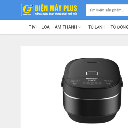
Skip
Tìm
to
kiếm:
content
TIVI – LOA – ÂM THANH
TỦ LẠNH – TỦ ĐÔN