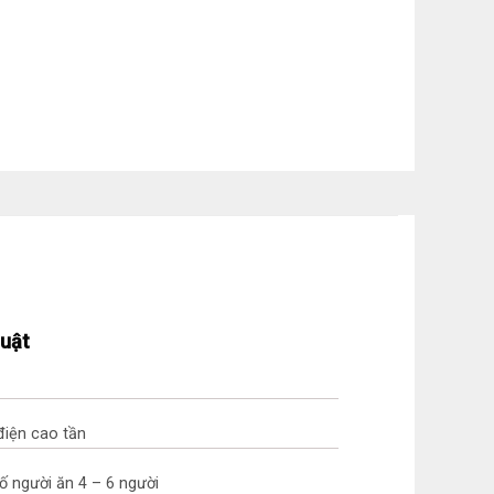
huật
điện cao tần
 Số người ăn 4 – 6 người