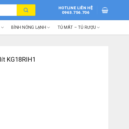
HOTLINE LIÊN HỆ
0963.756.706
BÌNH NÓNG LẠNH
TỦ MÁT – TỦ RƯỢU
lít KG18RIH1
 lượng