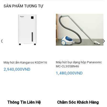
SẢN PHẨM TƯƠNG TỰ
– Cháo
– Nấu nhanh/Hạt Quinoa
Công nghệ nấu – Công suất
– Tăng cường hương vị
Nồi cơm điện cao tần Panasonic SR‑HN151KRA ứng dụng
công nghệ điện từ IH kết hợp cùng công suất lớn 1180W, cho
– Lên men
phép làm nóng trực tiếp lòng nồi bằng từ trường. Nhờ vậy,
nhiệt lượng được lan toả đồng đều khắp nồi, giúp cơm chín
Bảng điều khiển và tiện ích
mềm tơi xốp với kết cấu và vị ngon tối ưu.
Máy hút bụi dạng hộp Panasonic
Máy hút ẩm Kangaroo KGDH16
Ngôn ngữ: Tiếng Anh
MC-CL305BN46
Xem thêm: Nồi cơm điện cao tần là gì?
2,940,000
VND
1,480,000
VND
Điều khiển: Cảm ứng có màn hình hiển thị
Tiện ích: Hẹn giờ nấu xong
– Có xửng hấp
Thông Tin Liên Hệ
Chăm Sóc Khách Hàng