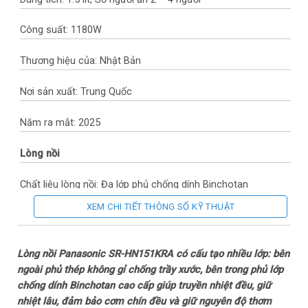
Công suất: 1180W
Thương hiệu của: Nhật Bản
Nơi sản xuất: Trung Quốc
Năm ra mắt: 2025
Lòng nồi
Chất liệu lòng nồi: Đa lớp phủ chống dính Binchotan
XEM CHI TIẾT THÔNG SỐ KỸ THUẬT
Độ dày lòng nồi: 1.639 mm
Công nghệ và chức năng nấu
Lòng nồi Panasonic SR-HN151KRA có cấu tạo nhiều lớp: bên
ngoài phủ thép không gỉ chống trầy xước, bên trong phủ lớp
Công nghệ nấu: Điện từ IH
chống dính Binchotan cao cấp giúp truyền nhiệt đều, giữ
nhiệt lâu, đảm bảo cơm chín đều và giữ nguyên độ thơm
Chức năng: Gạo thường