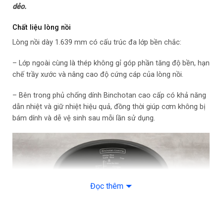
dẻo.
– Súp
Chất liệu lòng nồi
Lòng nồi dày 1.639 mm có cấu trúc đa lớp bền chắc:
– Nấu chậm
– Lớp ngoài cùng là thép không gỉ góp phần tăng độ bền, hạn
– Làm nóng
chế trầy xước và nâng cao độ cứng cáp của lòng nồi.
– Làm bánh
– Bên trong phủ chống dính Binchotan cao cấp có khả năng
dẫn nhiệt và giữ nhiệt hiệu quả, đồng thời giúp cơm không bị
– Hầm
bám dính và dễ vệ sinh sau mỗi lần sử dụng.
– Hấp
– Gạo nếp
– Gạo lứt
Đọc thêm
– Gạo hạt ngắn
– Giữ ấm