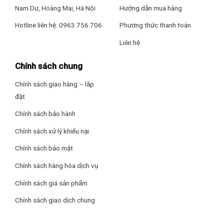
– Giữ ấm 12 giờ
Nam Dư, Hoàng Mai, Hà Nội
Hướng dẫn mua hàng
– Điều chỉnh thời gian nấu
Hotline liên hệ: 0963.756.706
Phương thức thanh toán
Liên hệ
– Cảm biến thông minh Triple AI
Chính sách chung
Thông tin lắp đặt
Chính sách giao hàng – lắp
Chiều dài dây điện: 100 cm
đặt
Dây điện: Có thể tháo rời khỏi nồi
Chính sách bảo hành
Chính sách xử lý khiếu nại
Kích thước – Khối lượng: Ngang 25.8 cm – Cao 22.5 cm – Sâu
Thiết kế của sản phẩm
30.2 cm – Nặng 4.5 kg
Chính sách bảo mật
Thiết kế của nồi cơm điện Panasonic mang phong cách hiện
Chính sách hàng hóa dịch vụ
Hãng: Panasonic.
đại với tông đen sang trọng, kiểu dáng gọn gàng, phù hợp
Chính sách giá sản phẩm
cho không gian bếp nhỏ.
Chính sách giao dịch chung