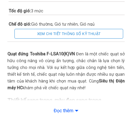
Tốc độ gió:
3 mức
Chế độ gió:
Gió thường, Gió tự nhiên, Gió ngủ
XEM CHI TIẾT THÔNG SỐ KỸ THUẬT
Kích thước:
452 x 400 x 1350 mm
Quạt đứng Toshiba F-LSA10(K)VN
Đen là một chiếc quạt sở
hữu công năng vô cùng ấn tượng, chắc chắn là lựa chọn lý
tưởng cho mọi nhà. Với sự kết hợp giữa công nghệ tiên tiến,
thiết kế tinh tế, chiếc quạt này luôn nhận được nhiều sự quan
tâm của khách hàng khi chọn mua quạt. Cùng
Siêu thị Điện
máy HC
khám phá về chiếc quạt này nhé!
Thiết kế sang trọng, màu đen sang trọng
Quạt cây Toshiba F-LSA10(K)VN nổi bật với màu đen sang
Đọc thêm
trọng, thiết kế nhỏ gọn và thanh lịch, phù hợp với mọi phong
cách nội thất. Kích thước của quạt là 452 x 400 x 1350mm,
đây là một kích thước lý tưởng để đặt trong không gian nhà ở