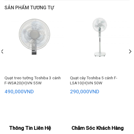
hay văn phòng. Với kiểu dáng thon gọn, quạt không chỉ giúp
SẢN PHẨM TƯƠNG TỰ
làm mát không gian mà còn trở thành điểm nhấn thẩm mỹ,
giúp căn phòng trở nên hiện đại và tinh tế hơn.
Quạt treo tường Toshiba 3 cánh
Quạt cây Toshiba 5 cánh F-
F-WSA20(H)VN 55W
LSA10(H)VN 50W
490,000
VND
290,000
VND
Thông Tin Liên Hệ
Chăm Sóc Khách Hàng