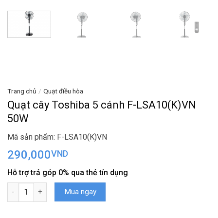
Trang chủ
/
Quạt điều hòa
Quạt cây Toshiba 5 cánh F-LSA10(K)VN
50W
Mã sản phẩm: F-LSA10(K)VN
290,000
VND
Hỗ trợ trả góp 0% qua thẻ tín dụng
Quạt cây Toshiba 5 cánh F-LSA10(K)VN 50W số lượng
Mua ngay