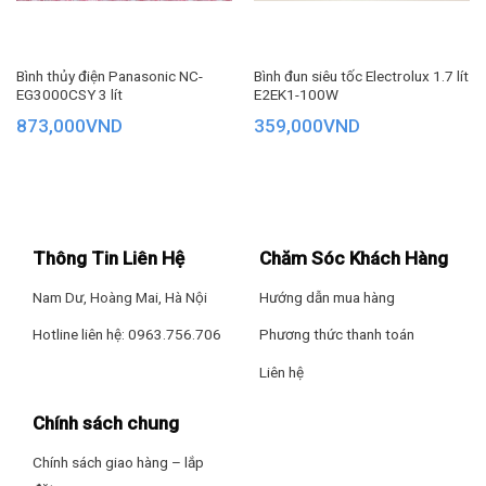
Tính năng hẹn giờ tắt giúp bạn cài đặt thời gian hoạt động,
tiết kiệm điện năng.
Đặc biệt hữu ích khi sử dụng ban đêm, đảm bảo giấc ngủ
Bình thủy điện Panasonic NC-
Bình đun siêu tốc Electrolux 1.7 lít
EG3000CSY 3 lít
E2EK1-100W
thoải mái.
873,000
VND
359,000
VND
Thiết kế hiện đại, tối ưu không gian
FE16G1 sở hữu kiểu dáng tinh tế, màu sắc nhã nhặn, dễ
dàng hòa hợp với mọi nội thất.
Thông Tin Liên Hệ
Chăm Sóc Khách Hàng
Kích thước gọn gàng, không chiếm diện tích, lý tưởng cho
Nam Dư, Hoàng Mai, Hà Nội
Hướng dẫn mua hàng
nhà nhỏ.
Hotline liên hệ: 0963.756.706
Phương thức thanh toán
Liên hệ
Tùy chỉnh chiều cao dễ dàng
Chính sách chung
Quạt cho phép điều chỉnh chiều cao linh hoạt, phù hợp với
nhiều vị trí sử dụng.
Chính sách giao hàng – lắp