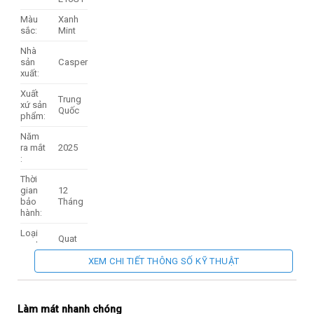
Màu
Xanh
sắc:
Mint
Nhà
sản
Casper
xuất:
Xuất
Trung
xứ sản
Quốc
phẩm:
Năm
ra mắt
2025
:
Thời
gian
12
bảo
Tháng
hành:
Loại
Quạt
quạt
đứng
điện:
XEM CHI TIẾT THÔNG SỐ KỸ THUẬT
Công
47W
suất:
Đường
Làm mát nhanh chóng