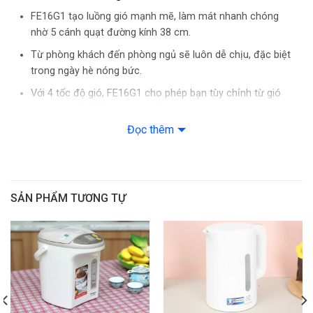
kính
38 cm
cánh
FE16G1 tạo luồng gió mạnh mẽ, làm mát nhanh chóng
quạt:
nhờ 5 cánh quạt đường kính 38 cm.
Số
Từ phòng khách đến phòng ngủ sẽ luôn dễ chịu, đặc biệt
cánh
5 cánh
quạt :
trong ngày hè nóng bức.
Chất
Với 4 tốc độ gió, FE16G1 cho phép bạn tùy chỉnh từ gió
liệu
Nhựa
nhẹ thư giãn đến gió mạnh làm mát nhanh.
cánh
quạt:
Đọc thêm
Tốc độ
4 tốc
gió:
độ gió
Động cơ AC bền bỉ
Chức
năng
Động cơ AC công suất 47 W hoạt động ổn định, hiệu suất
1 tiếng
SẢN PHẨM TƯƠNG TỰ
hẹn
cao, đảm bảo tuổi thọ lâu dài.
giờ :
Quạt vận hành êm ái, tiết kiệm điện, mang lại sự yên tâm
Điều
khiển
Không
khi sử dụng.
từ xa :
Hẹn giờ tắt tiện lợi