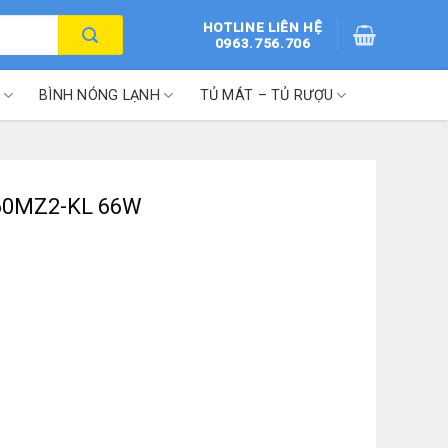
HOTLINE LIÊN HỆ
0963.756.706
BÌNH NÓNG LẠNH
TỦ MÁT – TỦ RƯỢU
-60MZ2-KL 66W
số lượng