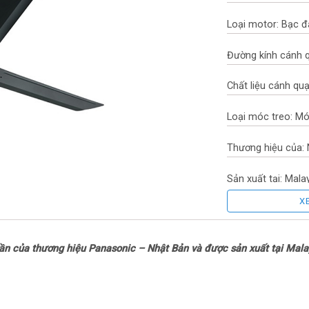
Loại motor: Bạc đ
Đường kính cánh q
Chất liệu cánh quạ
Loại móc treo: Mó
Thương hiệu của:
Sản xuất tại: Mala
X
Năm ra mắt: 2020
Lưu ý: Chiều cao l
ần của thương hiệu Panasonic – Nhật Bản và được sản xuất tại Malay
cao (có tính phí) 
việc lắp đặt và cá
Kích thước: Ngan