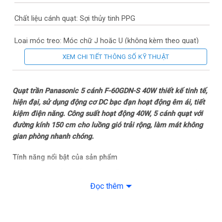
Chất liệu cánh quạt: Sợi thủy tinh PPG
Loại móc treo: Móc chữ J hoặc U (không kèm theo quạt)
XEM CHI TIẾT THÔNG SỐ KỸ THUẬT
Thương hiệu của: Nhật Bản
Sản xuất tại: Việt Nam
Quạt trần Panasonic 5 cánh F-60GDN-S 40W​ thiết kế tinh tế,
hiện đại, sử dụng động cơ DC bạc đạn hoạt động êm ái, tiết
Năm ra mắt: 2024
kiệm điện năng. Công suất hoạt động 40W, 5 cánh quạt với
đường kính 150 cm cho luồng gió trải rộng, làm mát không
Tiện ích: Chức năng cảm biến nhiệt độ Econavi
gian phòng nhanh chóng.
– Điều khiển từ xa
Tính năng nổi bật của sản phẩm
– Chức năng cảm biến nhiệt độ Econavi được tích hợp trên
– Hẹn giờ mở
quạt trần Panasonic F-60GDN-S giúp nhận biết và tự động
Đọc thêm
điều chỉnh công suất làm mát phù hợp, từ đó tiết kiệm điện
– Hẹn giờ tắt
năng đến 52% nhưng vẫn đảm bảo sự thoải mái khi sử dụng.
Lưu ý: Chiều cao lắp đặt tối đa là 4m. Trên 4m cần khảo sát