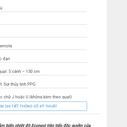
gủ
 Remote
c đạn
uạt: 5 cánh – 150 cm
t: Sợi thủy tinh PPG
óc chữ J hoặc U (không kèm theo quạt)
EM CHI TIẾT THÔNG SỐ KỸ THUẬT
 Nhật Bản
 Nam
m biến nhiệt độ Econavi tiên tiến độc quyền của