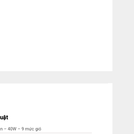
huật
rần – 40W – 9 mức gió