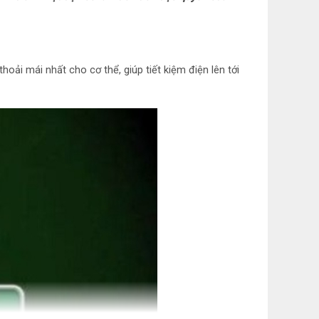
ng cảm biến nhiệt độ Econavi
hoải mái nhất cho cơ thể, giúp tiết kiệm điện lên tới
ắp đặt tối đa là 4m. Trên 4m cần khảo sát chiều
và phương án lắp đặt (chi phí thuê giàn giáo cho
c phát sinh khác khách hàng chịu)
g 150 cm – Cao 28.8 cm – Sâu 150 cm