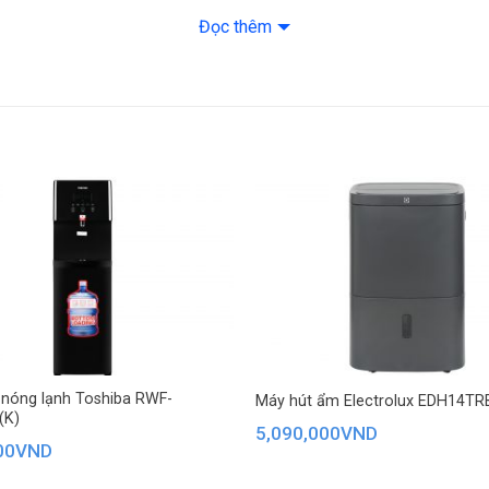
Đọc thêm
hủ động cài đặt thời gian hoạt động, tránh lãng phí điện năng.
àng điều chỉnh các chế độ và mức độ gió theo nhu cầu.
 nóng lạnh Toshiba RWF-
Máy hút ẩm Electrolux EDH14TR
(K)
5,090,000
VND
00
VND
m màu trắng thanh lịch, dễ dàng hòa hợp với nhiều phong cách nội t