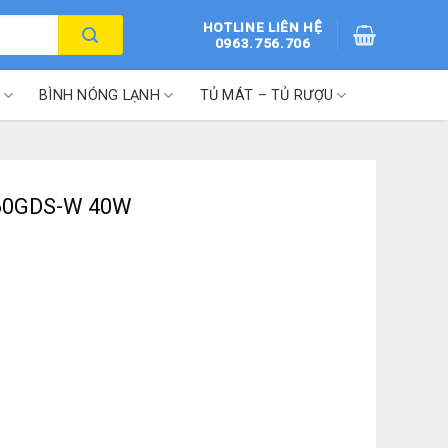
HOTLINE LIÊN HỆ
0963.756.706
BÌNH NÓNG LẠNH
TỦ MÁT – TỦ RƯỢU
-60GDS-W 40W
ố lượng