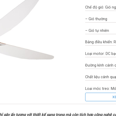
Chế độ gió: Gió n
– Gió thường
– Gió tự nhiên
Bảng điều khiển:
Loại motor: DC bạ
Đường kính cánh q
Chất liệu cánh quạ
Loại móc treo: M
X
Thương hiệu của:
Sản xuất tại: Việt
gây ấn tượng với thiết kế sang trọng mà còn tích hợp công nghệ cả