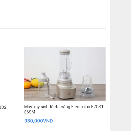
Máy xay sinh tố đa năng Electrolux E7CB1-
BD2
86SM
930,000
VND
hất khác nhau.