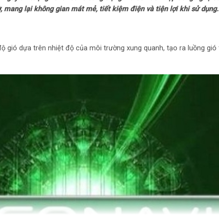
 mang lại không gian mát mẻ, tiết kiệm điện và tiện lợi khi sử dụng.
Năm ra mắt: 2024
Tiện ích: Chức nă
độ gió dựa trên nhiệt độ của môi trường xung quanh, tạo ra luồng gió t
– Điều khiển từ xa
– Hẹn giờ mở
– Hẹn giờ tắt
Lưu ý: Chiều cao l
cao (có tính phí) 
việc lắp đặt và cá
Kích thước: Ngan
Khối lượng: 5.8 kg
Hãng: Panasonic.