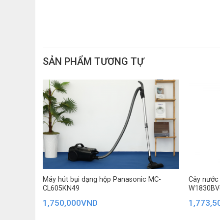
SẢN PHẨM TƯƠNG TỰ
–
Hẹn giờ tắt và mở lên đến 24 giờ
: giúp người dùng c
– Quạt trần có
remote điều khiển từ xa
tiện lợi, dễ d
Máy hút bụi dạng hộp Panasonic MC-
Cây nước
VN 20 lít
CL605KN49
W1830BV
Thiết kế của sản phẩm
1,750,000
VND
1,773,5
– Quạt Panasonic 5 cánh sở hữu thiết kế mạnh mẽ, ga