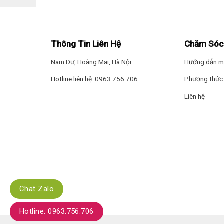
– Đường kính quạt lên đến 150 cm giúp luồng gió phân
–
Cánh quạt 3D
được làm bằng sợi thủy tinh PPG bền b
Thông Tin Liên Hệ
Chăm Sóc
– Thiết kế lắp đặt cố định trên trần giúp tiết kiệm kh
Nam Dư, Hoàng Mai, Hà Nội
Hướng dẫn m
Xem thêm
: Cách chọn quạt trần theo diện tích phòng
Hotline liên hệ: 0963.756.706
Phương thức 
Liên hệ
Chat Zalo
Hotline: 0963.756.706