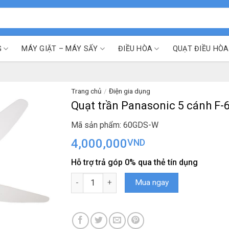
G
MÁY GIẶT – MÁY SẤY
ĐIỀU HÒA
QUẠT ĐIỀU HÒA
Trang chủ
/
Điện gia dụng
Quạt trần Panasonic 5 cánh F
Mã sản phẩm: 60GDS-W
4,000,000
VND
Hỗ trợ trả góp 0% qua thẻ tín dụng
Quạt trần Panasonic 5 cánh F-60GDS-W 40W s
Mua ngay