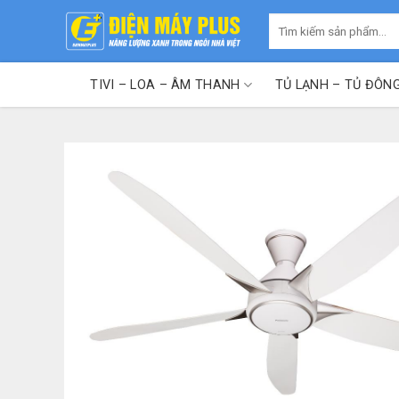
Skip
Tìm
to
kiếm:
content
TIVI – LOA – ÂM THANH
TỦ LẠNH – TỦ ĐÔN