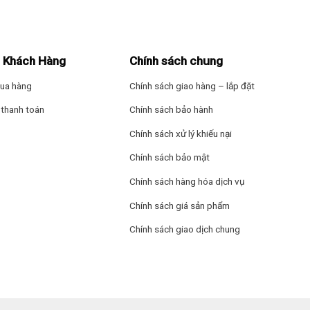
 bố rộng khắp phòng, mang lại hiệu quả làm mát tối ưu.
ỉ, tạo luồng gió mạnh mẽ và êm ái.
 Khách Hàng
Chính sách chung
ông gian và tạo điểm nhấn cho nội thất.
ua hàng
Chính sách giao hàng – lắp đặt
thanh toán
Chính sách bảo hành
Chính sách xử lý khiếu nại
Chính sách bảo mật
Chính sách hàng hóa dịch vụ
Chính sách giá sản phẩm
Chính sách giao dịch chung