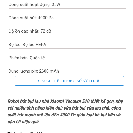
Công suất hoạt động: 35W
Công suất hút: 4000 Pa
Độ ồn cao nhất: 72 dB
Bộ lọc: Bộ lọc HEPA
Phiên bản: Quốc tế
Dung lượng pin: 2600 mAh
XEM CHI TIẾT THÔNG SỐ KỸ THUẬT
Thời gian sử dụng: Sạc khoảng 4.5 – 5.5 giờ, Dùng khoảng 110
phút
Robot hút bụi lau nhà Xiaomi Vacuum E10 thiết kế gọn, nhẹ
Thương hiệu của: Trung Quốc
với nhiều tính năng hiện đại: vừa hút bụi vừa lau nhà, công
suất hút mạnh mẽ lên đến 4000 Pa giúp loại bỏ bụi bẩn và
Nơi sản xuất: Trung Quốc
cặn bã hiệu quả.
Năm ra mắt: 2023