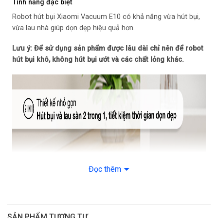
Tính năng đặc biệt
Robot hút bụi Xiaomi Vacuum E10 có khả năng vừa hút bụi,
Công nghệ và tiện ích
vừa lau nhà giúp dọn dẹp hiệu quả hơn.
Công nghệ: Hệ thống cảm biến thông minh Hệ thống định vị
Lưu ý: Để sử dụng sản phẩm được lâu dài chỉ nên để robot
Gyroscope
hút bụi khô, không hút bụi ướt và các chất lỏng khác.
Tiện ích: Cảm biến chống rơi, chống va chạm
– Điều khiển qua kết nối trên điện thoại thông minh
– Tự quay về đế/trạm sạc
– Tương thích với trợ lý ảo
– Vừa hút vừa lau nhà
Đọc thêm
– Ghi nhớ khu vực chưa vệ sinh
– Hẹn giờ
SẢN PHẨM TƯƠNG TỰ