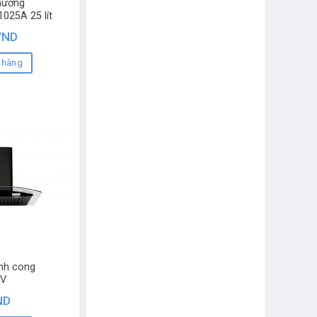
nướng
025A 25 lít
VND
 hàng
ính cong
0V
ND