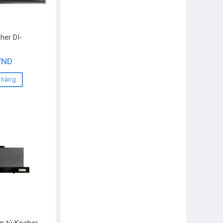
her DI-
VND
 hàng