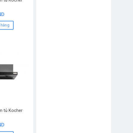
m tủ Kocher
ND
 hàng
m tủ Kocher
ND