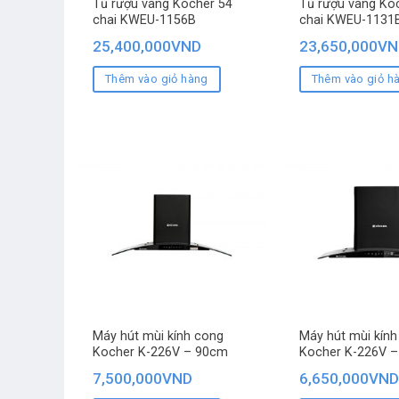
Tủ rượu vang Kocher 54
Tủ rượu vang Ko
chai KWEU-1156B
chai KWEU-1131
25,400,000
VND
23,650,000
VN
Thêm vào giỏ hàng
Thêm vào giỏ h
Máy hút mùi kính cong
Máy hút mùi kính
Kocher K-226V – 90cm
Kocher K-226V –
7,500,000
VND
6,650,000
VND