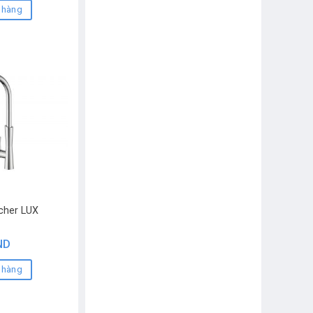
 hàng
cher LUX
ND
 hàng