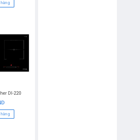
 hàng
her DI-220
ND
 hàng