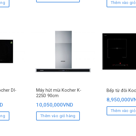
àng
Thêm vào giỏ
cher DI-
Máy hút mùi Kocher K-
Bếp từ đôi Koc
225D 90cm
8,950,000
V
D
10,050,000
VND
Thêm vào giỏ
àng
Thêm vào giỏ hàng