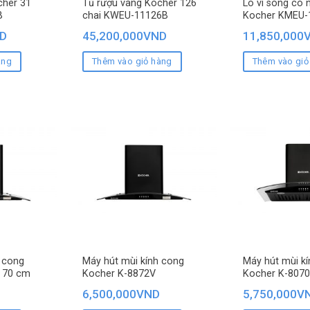
cher 31
Tủ rượu vang Kocher 126
Lò vi sóng có 
B
chai KWEU-11126B
Kocher KMEU-1
D
45,200,000
VND
11,850,000
àng
Thêm vào giỏ hàng
Thêm vào giỏ
 cong
Máy hút mùi kính cong
Máy hút mùi k
 70 cm
Kocher K-8872V
Kocher K-807
6,500,000
VND
5,750,000
V