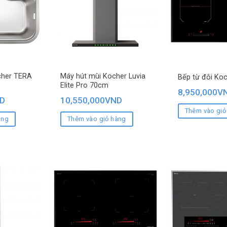
cher TERA
Máy hút mùi Kocher Luvia
Bếp từ đôi Koc
Elite Pro 70cm
8,950,000
V
D
10,550,000
VND
Thêm vào giỏ
àng
Thêm vào giỏ hàng