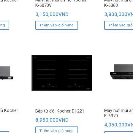
tủ Kocher
Máy hút mùi âm tủ Kocher
Máy hút mùi â
K-6070V
K-6360
3,150,000
VND
3,800,000
V
àng
Thêm vào giỏ hàng
Thêm vào giỏ
tủ Kocher
Máy hút mùi â
Bếp từ đôi Kocher DI-221
K-6370
8,950,000
VND
4,050,000
V
Thêm vào giỏ hàng