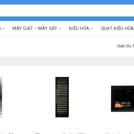
G
MÁY GIẶT – MÁY SẤY
ĐIỀU HÒA
QUẠT ĐIỀU HÒA
Hiển thị