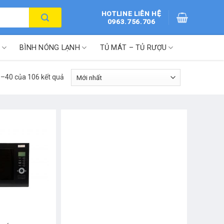
HOTLINE LIÊN HỆ
0963.756.706
BÌNH NÓNG LẠNH
TỦ MÁT – TỦ RƯỢU
 1–40 của 106 kết quả