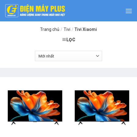
Skip
to
content
Trang chủ
/
Tivi
/
Tivi Xiaomi
LỌC