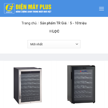
Skip
to
content
Trang chủ
/
Sản phẩm TR Giá
/
5 - 10 triệu
LỌC