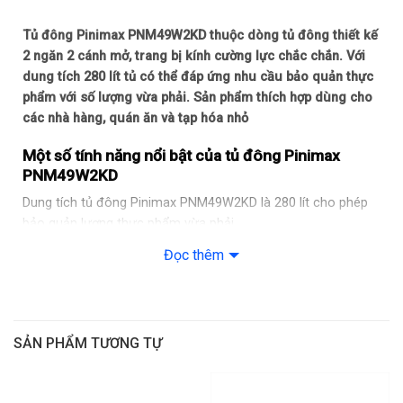
Tủ đông Pinimax PNM49W2KD thuộc dòng tủ đông thiết kế
2 ngăn 2 cánh mở, trang bị kính cường lực chắc chắn. Với
dung tích 280 lít tủ có thể đáp ứng nhu cầu bảo quản thực
phẩm với số lượng vừa phải. Sản phẩm thích hợp dùng cho
các nhà hàng, quán ăn và tạp hóa nhỏ
Một số tính năng nổi bật của tủ đông Pinimax
PNM49W2KD
Dung tích tủ đông Pinimax PNM49W2KD là 280 lít cho phép
bảo quản lượng thực phẩm vừa phải.
Đọc thêm
Tủ có thiết kế 2 ngăn 2 cánh mở kiểu vali tiện lợi, tránh thất
thoát nhiều hơi lạnh khi mở tủ lấy đồ. Cánh tủ được phủ 1 lớp
kính cường lực chắc chắn, chống va đập và tăng tính thẩm
mỹ
SẢN PHẨM TƯƠNG TỰ
2 ngăn tủ với 2 chức năng khác nhau: 1 ngăn đông và 1 ngăn
mát với nhiệt độ tùy chỉnh