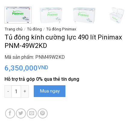
Trang chủ
/
Tủ đông
/
Tủ đông Pinimax
Tủ đông kính cường lực 490 lít Pinimax
PNM-49W2KD
Mã sản phẩm: PNM49W2KD
6,350,000
VND
Hỗ trợ trả góp 0% qua thẻ tín dụng
Tủ đông kính cường lực 490 lít Pinimax PNM-49W2KD số lượng
Mua ngay