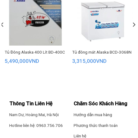
Bảo hành:
24 tháng
Tủ Đông Alaska 400 Lít BD-400C
Tủ đông mát Alaska BCD-3068N
SMART FREEZER
5,490,000
VND
3,315,000
VND
Công nghệ thông minh Eco Smart
Điều chỉnh nhiệt độ chính xác 99,9%
Tiết kiệm điện hơn 20% điện năng.
Thông Tin Liên Hệ
Chăm Sóc Khách Hàng
Nam Dư, Hoàng Mai, Hà Nội
Hướng dẫn mua hàng
Hotline liên hệ: 0963.756.706
Phương thức thanh toán
Liên hệ