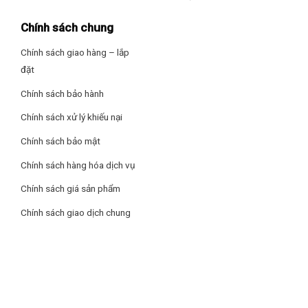
Chính sách chung
Chính sách giao hàng – lắp
đặt
Chính sách bảo hành
Chính sách xử lý khiếu nại
Chính sách bảo mật
Chính sách hàng hóa dịch vụ
Chính sách giá sản phẩm
100% DÀN LẠNH ỐNG ĐỒNG
Chính sách giao dịch chung
Làm lạnh siêu nhanh
Dòng tủ đông Darling sử dụng dàn lạnh ống đồng cực kỳ bền
chắc, có khả năng làm lạnh siêu nhanh, giữ nhiệt lâu nhất và
tiết kiệm điện.
Chất liệu dàn lạnh và thân tủ được làm những chất liệu cao