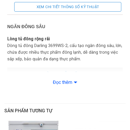
XEM CHI TIẾT THÔNG SỐ KỸ THUẬT
Chất liệu dàn lạnh:
Ống đồng
Số cửa:
2 cửa
NGĂN ĐÔNG SÂU
Số ngăn:
2 ngăn (1 đông + 1 mát)
Lòng tủ đông rộng rãi
Dòng tủ đông Darling 3699WS-2, cấu tạo ngăn đông sâu, lớn,
Nhiệt độ (°C):
Mát 0°C ~ 10°C, Đông 0ºC < -30ºC
chứa được nhiều thực phẩm đông lạnh, dễ dàng trong việc
sắp xếp, bảo quản đa dạng thực phẩm.
Làm lạnh nhanh:
Có
Loại Gas:
R600a
Đọc thêm
Khoá tủ:
Có
Bánh xe chịu lực:
4 bánh
SẢN PHẨM TƯƠNG TỰ
Sản xuất tại:
Việt Nam
Thương hiệu:
Darling