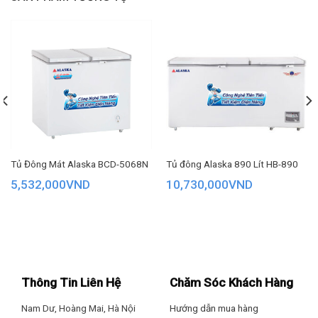
dẻo dai, chịu được va đập tốt, bạn hoàn toàn có thể yên tâm
về độ bền của sản phẩm. Hơn nữa lòng tủ được tráng phẳng,
trơn thuận tiện cho việc vệ sinh tủ đông định kỳ của bạn.
– Trong tủ có đi kèm một giỏ đựng đồ giúp bạn phân loại
thực phẩm bảo quản tiện lợi và dễ dàng hơn.
–
Tủ đông của thương hiệu Sanaky VH-4099A2KD
sử dụng
dàn lạnh bằng đồng 99.9% nguyên chất siê bền, lại có khả
năng làm lạnh nhanh hơn và sau hơn so với dàn nhôm, thực
Tủ Đông Mát Alaska BCD-5068N
Tủ đông Alaska 890 Lít HB-890
phẩm sẽ được bảo quản tốt hơn.
5,532,000
VND
10,730,000
VND
– Chân tủ cũng được lắp 4 bánh xe chịu lực để thuận tiện
hơn khi di chuyển.
–
VH-4099A2KD
sử dụng Gas R600A có hiệu suất làm lạnh
cao, thân thiện môi trường và an toàn cho người sử dụng.
Thông Tin Liên Hệ
Chăm Sóc Khách Hàng
Nam Dư, Hoàng Mai, Hà Nội
Hướng dẫn mua hàng