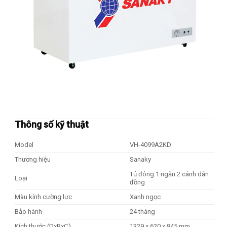
Thông số kỹ thuật
Model
VH-4099A2KD
Thương hiệu
Sanaky
Tủ đông 1 ngăn 2 cánh dàn
Loại
đồng
Màu kính cường lực
Xanh ngọc
Bảo hành
24 tháng
Kích thước (DxRxC)
1329 x 620 x 845 mm