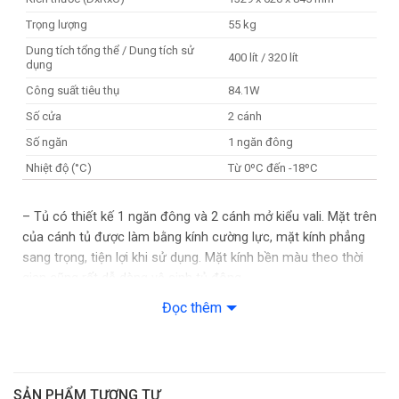
Trọng lượng
55 kg
Dung tích tổng thể / Dung tích sử
400 lít / 320 lít
dụng
Công suất tiêu thụ
84.1W
Số cửa
2 cánh
Số ngăn
1 ngăn đông
Nhiệt độ (°C)
Từ 0ºC đến -18ºC
Gas sử dụng
Gas R600A
– Tủ có thiết kế 1 ngăn đông và 2 cánh mở kiểu vali. Mặt trên
của cánh tủ được làm bằng kính cường lực, mặt kính phẳng
sang trọng, tiện lợi khi sử dụng. Mặt kính bền màu theo thời
gian cũng rất dễ dàng vệ sinh tủ đông.
Đọc thêm
– Dung tích tổng thể của tủ là 400 lít, dung tích sử dụng 320
lít. Với dung tích này bạn có thể bảo quản phẩm với số lượng
ít.
– Ngăn tủ được làm bằng loại nhựa ABS cao cấp có đặc tính
SẢN PHẨM TƯƠNG TỰ