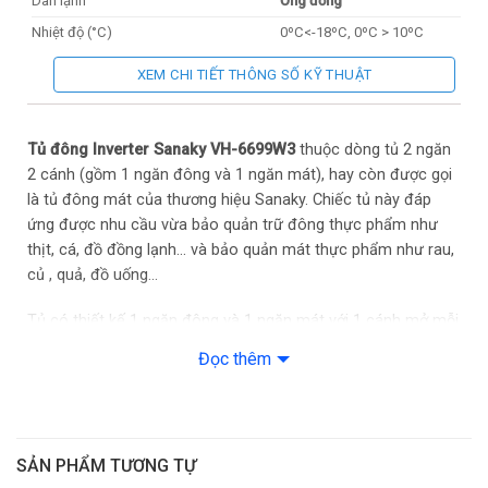
Dàn lạnh
Ống đồng
Nhiệt độ (°C)
0ºC<-18ºC, 0ºC > 10ºC
Gas sử dụng
R600A
XEM CHI TIẾT THÔNG SỐ KỸ THUẬT
Làm lạnh nhanh
Có
Khoá an toàn
Có
Tủ đông Inverter Sanaky VH-6699W3
thuộc dòng tủ 2 ngăn
Công nghệ Inverter tiết kiệm
Tiết kiệm điện
2 cánh (gồm 1 ngăn đông và 1 ngăn mát), hay còn được gọi
điện
là tủ đông mát của thương hiệu Sanaky. Chiếc tủ này đáp
ứng được nhu cầu vừa bảo quản trữ đông thực phẩm như
thịt, cá, đồ đồng lạnh… và bảo quản mát thực phẩm như rau,
củ , quả, đồ uống…
Tủ có thiết kế 1 ngăn đông và 1 ngăn mát với 1 cánh mở mỗi
bên riêng biệt rất tiện lợi trong việc bảo quản 2 loại thực
Đọc thêm
phẩm đông và mát như thịt, cá, rau củ.
2 cánh mở của tủ được lắp thêm khóa ăn toàn cho mỗi bên
giúp tránh những trường họp mở tủ ngoài ý muốn.
SẢN PHẨM TƯƠNG TỰ
Thân tủ được làm từ nhựa ABS
loại chất liệu cao cấp, có độ