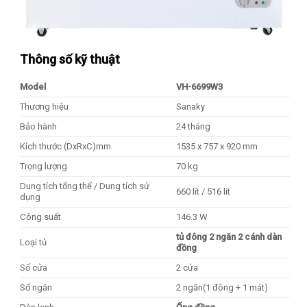
Thông số kỹ thuật
Model
VH-6699W3
Thương hiệu
Sanaky
Bảo hành
24 tháng
Kích thước (DxRxC)mm
1535 x 757 x 920 mm
Trọng lượng
70 kg
Dung tích tổng thể / Dung tích sử
660 lít / 516 lít
dụng
Công suất
146.3 W
tủ đông 2 ngăn 2 cánh dàn
Loại tủ
đồng
Số cửa
2 cửa
Số ngăn
2 ngăn(1 đông + 1 mát)