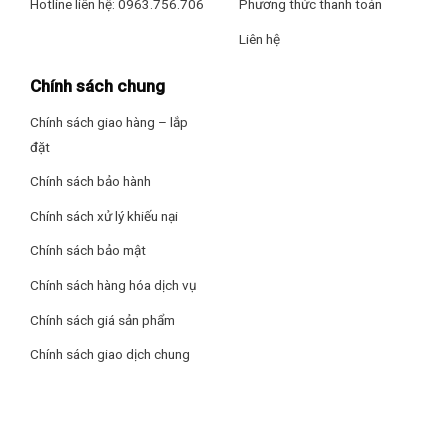
Hotline liên hệ: 0963.756.706
Phương thức thanh toán
thông thường khác.
Liên hệ
Nút điều chỉnh nhiệt độ của tủ đông thương
hiệu Sanaky được thiết kế bên ngoài thân tủ, tiện lợi cho
Chính sách chung
khách hàng muốn cài đặt nhiệt độ theo ý muốn.
Chính sách giao hàng – lắp
đặt
Chân tủ được lắp đặt 4 bánh xe chịu lực giúp việc di chuyển
tủ dễ dàng hơn mà không tốn sức.
Chính sách bảo hành
Chính sách xử lý khiếu nại
Chính sách bảo mật
Chính sách hàng hóa dịch vụ
Chính sách giá sản phẩm
Chính sách giao dịch chung