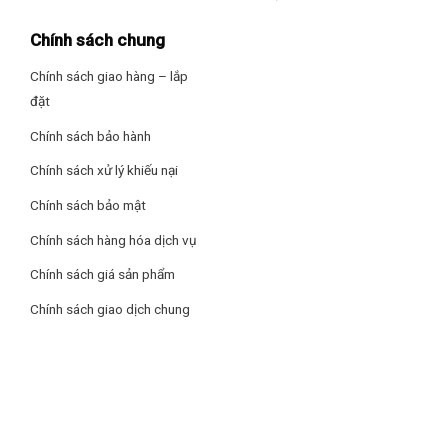
Kính LowE (Low – Emissivity) tiết kiệm năng lượng
Chính sách chung
Kính LowE được phủ một lớp màng hợp chất kim loại mỏng
giúp phản xạ bức xạ nhiệt mặt trời đảm bảo nhiệt độ trong tủ
Chính sách giao hàng – lắp
ổn định và tiết kiệm điện năng tiêu thụ
đặt
Chính sách bảo hành
Chính sách xử lý khiếu nại
Chính sách bảo mật
Chính sách hàng hóa dịch vụ
Chính sách giá sản phẩm
Chính sách giao dịch chung