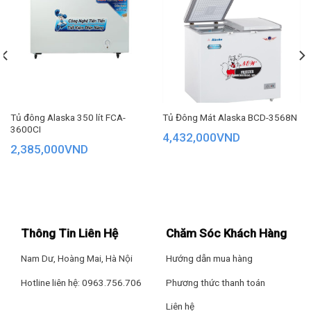
chống thoát hơi lạnh
độ ổn định đem đến hiệu quả bảo quản thực phẩm tuyệt vời
– Nút điều chỉnh nhiệt độ bên ngoài
tủ
– Khoá cửa tủ
Tiện ích
– Giỏ đựng đồ
– Lỗ thoát nước
– Bánh xe
Tủ đông Alaska 350 lít FCA-
Tủ Đông Mát Alaska BCD-3568N
THÔNG TIN CHUNG
3600CI
4,432,000
VND
Thương hiệu
Hòa Phát
2,385,000
VND
Nơi sản xuất
Việt Nam
Bảo hành
–
Bảo hành máy nén
–
Thông Tin Liên Hệ
Chăm Sóc Khách Hàng
Nam Dư, Hoàng Mai, Hà Nội
Hướng dẫn mua hàng
Hotline liên hệ: 0963.756.706
Phương thức thanh toán
Liên hệ