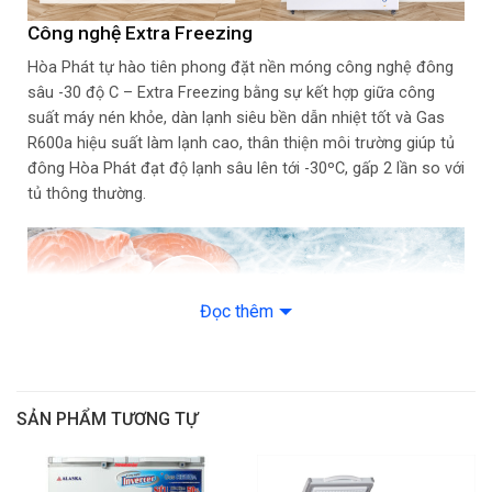
Kích thước sản phẩm (RxCxS)
1000 x 664 x 890 mm
(mm)
Công nghệ Extra Freezing
Trọng lượng sản phẩm
54/46 Kg
Hòa Phát tự hào tiên phong đặt nền móng công nghệ đông
(Gross/net) (Kg)
sâu -30 độ C – Extra Freezing bằng sự kết hợp giữa công
suất máy nén khỏe, dàn lạnh siêu bền dẫn nhiệt tốt và Gas
CHẤT LIỆU
R600a hiệu suất làm lạnh cao, thân thiện môi trường giúp tủ
Chất liệu lòng tủ
–
đông Hòa Phát đạt độ lạnh sâu lên tới -30ºC, gấp 2 lần so với
tủ thông thường.
Chất liệu bên ngoài
–
Chất liệu kính
–
THÔNG SỐ KỸ THUẬT KHÁC
Đọc thêm
Độ ồn (dB)
–
Công nghệ tiết kiệm điện
Công nghệ Inverter
Công suất tiêu thụ theo TCVN
–
Tiết kiệm điện năng với công nghệ Inverter
SẢN PHẨM TƯƠNG TỰ
– Công nghệ Extra Freezing đông
Sở hữu công nghệ Inverter biến tần, Tủ đông Hoà Phát có
sâu tới -30 độ
– Cảnh báo mất nhiệt
khả năng tự động điều chỉnh hoạt động của động cơ, giúp
Công nghệ tích hợp
– Công nghệ làm lạnh 5D
máy hoạt động êm ái, khả năng vận hành bền bỉ, duy trì nhiệt
– Lớp bảo ôn Polyurethane 67mm