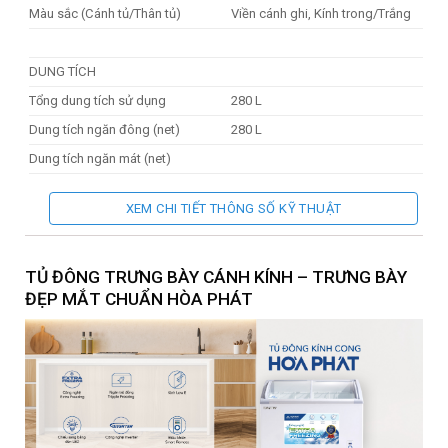
Màu sắc (Cánh tủ/Thân tủ)
Viền cánh ghi, Kính trong/Trắng
DUNG TÍCH
Tổng dung tích sử dụng
280 L
Dung tích ngăn đông (net)
280 L
Dung tích ngăn mát (net)
XEM CHI TIẾT THÔNG SỐ KỸ THUẬT
HỆ THỐNG LÀM LẠNH
Chế độ
1 chế độ đông
Chất liệu dàn lạnh
Dàn đồng
TỦ ĐÔNG TRƯNG BÀY CÁNH KÍNH – TRƯNG BÀY
ĐẸP MẮT CHUẨN HÒA PHÁT
Loại Gas
R290
Nhiệt độ ngăn đông (Độ C)
-18°C đến -30°C
Nhiệt độ ngăn mát (Độ C)
0°C – 10°C
KÍCH THƯỚC