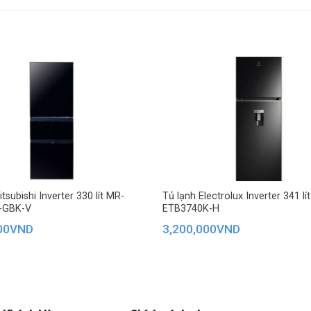
steSeal
đã tích hợp thêm 1 ngăn TasteSeal khép kín với khay kim loại cao cấp
o quản ở trạng thái đông mềm đảm bảo giữ được độ tươi ngon, trọn 
gay sau khi lấy khỏi tủ.
tsubishi Inverter 330 lít MR-
Tủ lạnh Electrolux Inverter 341 lít
-GBK-V
ETB3740K-H
00
VND
3,200,000
VND