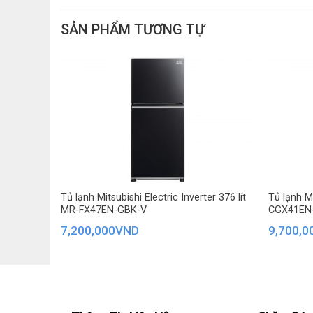
SẢN PHẨM TƯƠNG TỰ
Thịt cá tươi mềm suốt 7 ngày với ngăn Ta
Bên trong ngăn mát của chiếc tủ lạnh này, Electrolux 
ổn định -2°C. Ở nhiệt độ này, thực phẩm sẽ được bả
cần mất thời gian rã đông, dễ dàng cắt thái, chế biến n
ít MR-
Tủ lạnh Mitsubishi Electric Inverter 376 lít
Tủ lạnh Mi
MR-FX47EN-GBK-V
CGX41EN
7,200,000
VND
9,700,0