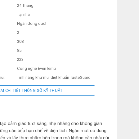
24 Tháng
Tại nhà
Ngăn đông dưới
2
308
85
223
Công nghệ EvenTemp
ùi:
Tính năng khử mùi diệt khuẩn TasteGuard
Công nghệ NutriFresh Inverter
EM CHI TIẾT THÔNG SỐ KỸ THUẬT
Kim loại
1646 mm
598 mm
575 mm
c tạo cảm giác tươi sáng, nhẹ nhàng cho không gian
những căn bếp hạn chế về diện tích. Ngăn mát có dung
 (kg):
52.5 kg
xếp và lấy thực phẩm bên trong mà không cần phải cúi