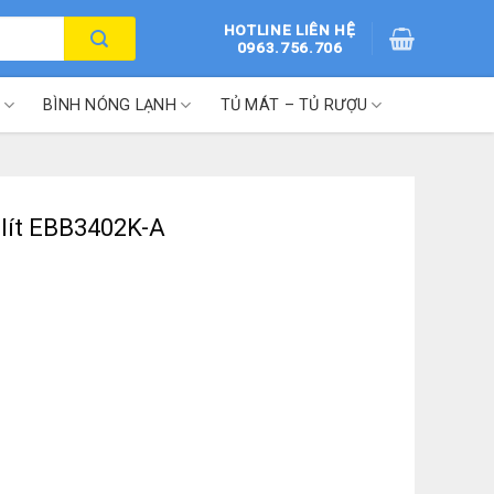
HOTLINE LIÊN HỆ
0963.756.706
BÌNH NÓNG LẠNH
TỦ MÁT – TỦ RƯỢU
8 lít EBB3402K-A
 số lượng