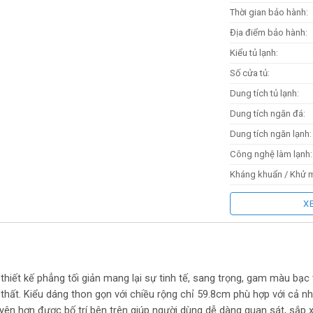
Thời gian bảo hành:
Địa điểm bảo hành:
Kiểu tủ lạnh:
Số cửa tủ:
Dung tích tủ lạnh:
Dung tích ngăn đá:
Dung tích ngăn lạnh:
Công nghệ làm lạnh:
Kháng khuẩn / Khử m
Công nghệ Inverter:
X
Chất liệu bên ngoài:
Chiều cao:
Chiều rộng:
Chiều sâu:
 thiết kế phẳng tối giản mang lại sự tinh tế, sang trọng, gam màu bạ
 thất. Kiểu dáng thon gọn với chiều rộng chỉ 59.8cm phù hợp với cả 
Khối lượng sản phẩm
yên hơn được bố trí bên trên giúp người dùng dễ dàng quan sát, sắp 