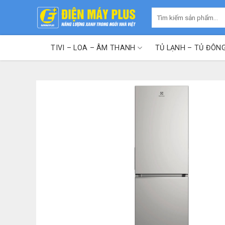
Skip
Tìm
to
kiếm:
content
TIVI – LOA – ÂM THANH
TỦ LẠNH – TỦ ĐÔN