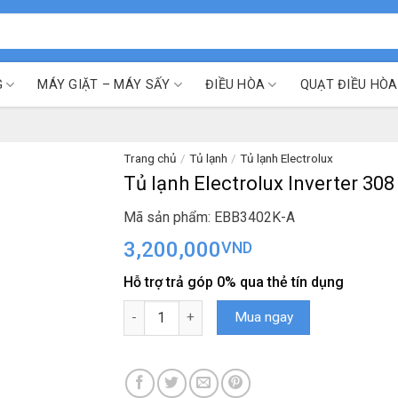
G
MÁY GIẶT – MÁY SẤY
ĐIỀU HÒA
QUẠT ĐIỀU HÒA
Trang chủ
/
Tủ lạnh
/
Tủ lạnh Electrolux
Tủ lạnh Electrolux Inverter 30
Mã sản phẩm: EBB3402K-A
3,200,000
VND
Hỗ trợ trả góp 0% qua thẻ tín dụng
Tủ lạnh Electrolux Inverter 308 lít EBB3402K-A
Mua ngay