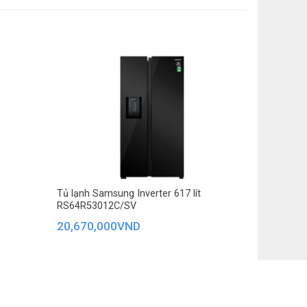
 tạo ra một không gian lưu trữ lý tưởng ở mức nhiệt
vẹn hương vị ban đầu mà không cần đông đá, không
Tủ lạnh Samsung Inverter 617 lít
RS64R53012C/SV
20,670,000
VND