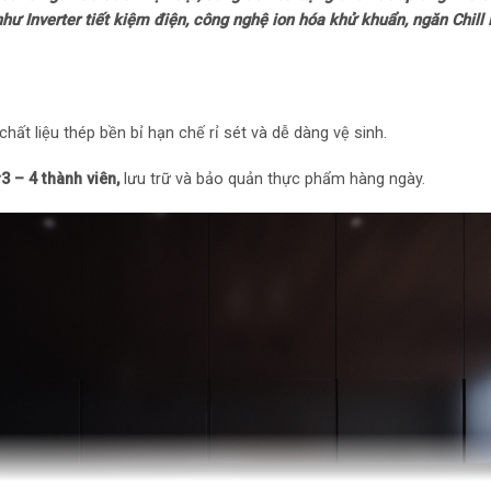
Mức tiêu thụ điệ
như Inverter tiết kiệm điện, công nghệ ion hóa khử khuẩn, ngăn Chil
Công suất tiêu t
Công nghệ tiết kiệ
chất liệu thép bền bỉ hạn chế rỉ sét và dễ dàng vệ sinh.
Công nghệ bảo qu
ừ
3 – 4 thành viên,
lưu trữ và bảo quản thực phẩm hàng ngày.
Công nghệ làm lạn
Công nghệ bảo qu
quả giữ ẩm Max F
Công nghệ kháng 
Tiện ích
Tiện ích: Đèn LED
– Chuông báo khi