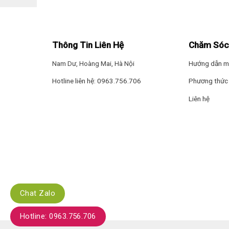
phẩm theo thói quen sử dụng của gia đình.
– Các khay được làm từ
kính cường lực
mang đến cho b
Ngăn đá
Thông Tin Liên Hệ
Chăm Sóc
– Ngăn đá có dung tích
90 lít
,
cung cấp không gian lưu
Nam Dư, Hoàng Mai, Hà Nội
Hướng dẫn m
Hotline liên hệ: 0963.756.706
Phương thức 
Liên hệ
Chat Zalo
Hotline: 0963.756.706