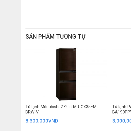
SẢN PHẨM TƯƠNG TỰ
*Hình ảnh chỉ mang tính chất minh họa
er 564 lít
Tủ lạnh Mitsubishi 272 lít MR-CX35EM-
Tủ lạnh P
BRW-V
BA190PP
Ngăn lạnh
8,300,000
VND
3,000,0
– Ngăn lạnh của tủ có dung tích
233 lít
. Bên trong tủ 