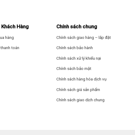
ạn sự yên tâm khi đặt tô, nồi, thực phẩm có khối lượng lớn lên trên 
 Khách Hàng
Chính sách chung
 trữ rộng rãi để bảo quản các loại thực phẩm cần cấp đông một cách 
ua hàng
Chính sách giao hàng – lắp đặt
thanh toán
Chính sách bảo hành
Chính sách xử lý khiếu nại
Chính sách bảo mật
Chính sách hàng hóa dịch vụ
Chính sách giá sản phẩm
Chính sách giao dịch chung