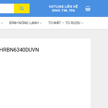
HOTLINE LIÊN HỆ
0963.756.706
BÌNH NÓNG LẠNH
TỦ MÁT – TỦ RƯỢU
lít HRBN6340DUVN
N số lượng