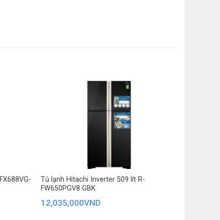
 bên ngoài
 lượng: Cao 181.3 cm – Ngang 65.5 cm – Sâu
4 kg
J-FX688VG-
Tủ lạnh Hitachi Inverter 509 lít R-
FW650PGV8 GBK
12,035,000
VND
 -1°C
giúp bạn sắp xếp, bảo quản được nhiều loại thực