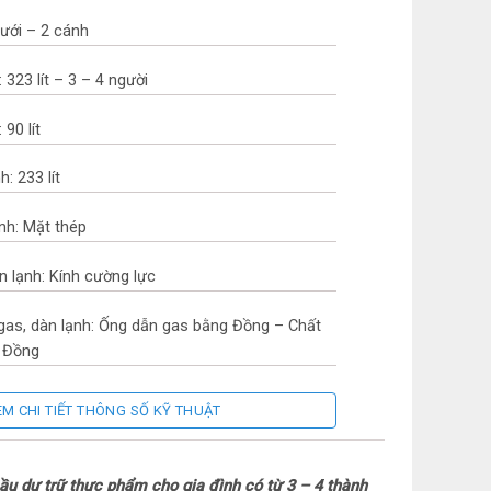
dưới – 2 cánh
 323 lít – 3 – 4 người
90 lít
: 233 lít
ạnh: Mặt thép
n lạnh: Kính cường lực
 gas, dàn lạnh: Ống dẫn gas bằng Đồng – Chất
g Đồng
EM CHI TIẾT THÔNG SỐ KỸ THUẬT
 Lan
cầu dự trữ thực phẩm cho gia đình có từ 3 – 4 thành