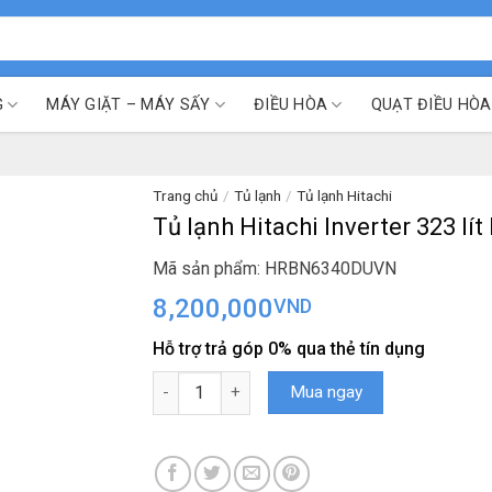
G
MÁY GIẶT – MÁY SẤY
ĐIỀU HÒA
QUẠT ĐIỀU HÒA
Trang chủ
/
Tủ lạnh
/
Tủ lạnh Hitachi
Tủ lạnh Hitachi Inverter 323 
Mã sản phẩm: HRBN6340DUVN
8,200,000
VND
Hỗ trợ trả góp 0% qua thẻ tín dụng
Tủ lạnh Hitachi Inverter 323 lít HRBN6340DUV
Mua ngay