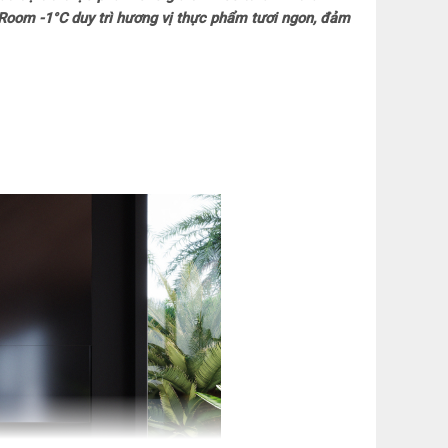
n năng
l Room -1°C duy trì hương vị thực phẩm tươi ngon, đảm
hụ công bố theo TCVN: 347 kWh/năm
m điện: Inverter
ản và làm lạnh
h: Làm lạnh quạt kép Hai dàn lạnh độc lập
ản thực phẩm: Ngăn Chill Room -1°C Ngăn rau
resh
khuẩn, khử mùi: Công nghệ ion hóa
 chiếu sáng
 quên đóng cửa