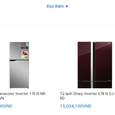
Đọc thêm
– Bảng điều khiển
– Hộp đá xoay
Thông tin lắp đặt
Kích thước – Khối
72.8 cm – Nặng 6
Hãng: Hitachi.
anasonic Inverter 170 lít NR-
Tủ lạnh Sharp Inverter 678 lít S
VN
RD
00
VND
15,034,100
VND
được chia làm nhiều kệ, có
ngăn giữ ẩm
Max Fresh
và
ngăn Chill Room