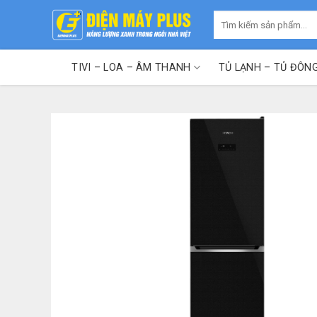
Skip
Tìm
to
kiếm:
content
TIVI – LOA – ÂM THANH
TỦ LẠNH – TỦ ĐÔN